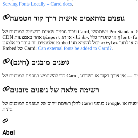
Serving Fonts Locally – Carrd docs
.
גופנים מותאמים אישית דרך קוד הטמעה
עבור גופנים שאינם ברשימה המובנית של Carrd, משתמשי Pro Standard יכולים להשתמש באלמנט Embed כדי להכניס HTML ו-CSS מותאמים אישית. התבנית הטיפוסית היא לייבא גופן מ-Google Fonts, Adobe Fonts או
, או להגדיר כלל
או תג
CDN אחר באמצעות
@import
<link>
@font-fa
אלמנטים. זה עובד כי אלמנט Embed יכול להוציא תגי
<style>
.
Can external fonts be added to Carrd?
Embed של Carrd:
גופנים מובנים (חינם)
רשימה מלאה של גופנים מובנים
להלן רשימת ייחוס של הגופנים המובנים של Carrd כגופני Google. ניתן לשלב ולהתאים אותם לכותרות, טקסט גוף ומבטים, וערכים מתויגי שפה הם שימושיים במיוחד אם אתם מעצבים לערבית, עברית, קוריאנית, יפנית או
סינית.
Abel