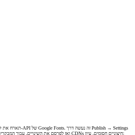
→ Options → "Serve fonts locally", ואז לפרסם את השינויים. עבור המבקרים, החוויה היא זהה מבחינה ויזואלית, אך הגשה מקומית יכולה לעזור בביצועים, דרישות פרטיות או מצבים שבהם CDNs חיצוניים חסומים. עיון: