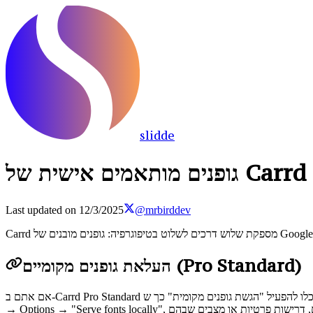
slidde
Last updated on
12/3/2025
@mrbirddev
העלאת גופנים מקומיים (Pro Standard)
אם אתם ב-Carrd Pro Standard או יותר, תוכלו להפעיל "הגשת גופנים מקומית" כך ש-Carrd תארח את קבצי הגופנים ישירות באתר שלכם במקום למשוך אותם מ-API של Google Fonts. זה נעשה דרך Publish → Settings