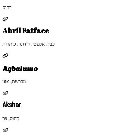
דחוס
Abril Fatface
כבד, אלגנטי, דידונה, כותרות
Agbalumo
מברשת, נטוי
Akshar
דחוס, צר