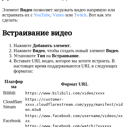
Элемент
Видео
позволяет загружать видео напрямую или
встраивать их с
YouTube
,
Vimeo
или
Twitch
. Вот как это
сделать:
Встраивание видео
Нажмите
Добавить элемент
.
Нажмите
Видео
, чтобы создать новый элемент
Видео
.
Установите
Тип
на
Встраивание
.
Вставьте URL видео, которое вы хотите встроить. В
настоящее время поддерживаются URL в следующих
форматах:
Платфор
Формат URL
ма
Bilibili
https://www.bilibili.com/video/xxxx
https://customer-
Cloudflare
xxxx.cloudflarestream.com/yyyy/manifest/vid
Stream
eo.m3u8
https://www.facebook.com/username/videos/xx
Facebook
xx
https://www.facebook.com/watch/?v=xxxx