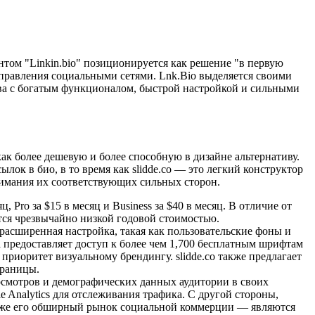
том "Linkin.bio" позиционируется как решение "в первую
 управления социальными сетями. Lnk.Bio выделяется своими
тива с богатым функционалом, быстрой настройкой и сильными
 как более дешевую и более способную в дизайне альтернативу.
ок в био, в то время как slidde.co — это легкий конструктор
нимания их соответствующих сильных сторон.
 Pro за $15 в месяц и Business за $40 в месяц. В отличие от
ется чрезвычайно низкой годовой стоимостью.
 расширенная настройка, такая как пользовательские фоны и
а предоставляет доступ к более чем 1,700 бесплатным шрифтам
приоритет визуальному брендингу. slidde.co также предлагает
траницы.
росмотров и демографических данных аудитории в своих
e Analytics для отслеживания трафика. С другой стороны,
акже его обширный рынок социальной коммерции — являются