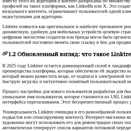
Вместо этого их аудитория и контент разбросаны по множеству 
профилей на таких платформах, как LinkedIn или X. Это созда
визуального контента, ограничивают пользователей одной кли
недоступными для аудитории.
Linktree появился как оригинальное и наиболее признанное р
динамичную, удобную для мобильных устройств целевую страниц
цифровая экосистема создателя или бренда могла быть организ
пользователей постоянно менять свою ссылку в био для продв
1.2 Обновленный взгляд: что такое Linktre
В 2025 году Linktree остается доминирующей силой в ландшаф
преимущества платформы, которые обеспечили ей лидерство н
который можно разместить везде, от подписи в электронной п
быструю загрузку и интуитивно понятный пользовательский и
Процесс настройки для нового пользователя разработан для бы
уникальное имя пользователя, которое становится их URL Lin
интерфейса перетаскивания. Этот беспрепятственный процесс 
Универсальность Linktree очевидна в его разнообразной польз
подкастов или спонсируемому контенту. Интернет-магазины м
художники могут использовать его для демонстрации своих по
автоматически генерирует список вариантов потоковой переда