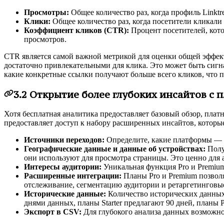
Просмотры:
Общее количество раз, когда профиль Linktr
Клики:
Общее количество раз, когда посетители кликали
Коэффициент кликов (CTR):
Процент посетителей, кото
просмотров.
CTR является самой важной метрикой для оценки общей эффекти
достаточно привлекательными для клика. Это может быть сигн
какие конкретные ссылки получают больше всего кликов, что п
3.2 Открытие более глубоких инсайтов с
Хотя бесплатная аналитика предоставляет базовый обзор, пла
предоставляет доступ к набору расширенных инсайтов, которые
Источники переходов:
Определите, какие платформы — бу
Географические данные и данные об устройствах:
Полу
они используют для просмотра страницы. Это ценно для 
Интересы аудитории:
Уникальная функция Pro и Premium,
Расширенные интеграции:
Планы Pro и Premium позволя
отслеживание, сегментацию аудитории и ретаргетинговые 
Исторические данные:
Количество исторических данных,
днями данных, планы Starter предлагают 90 дней, планы
Экспорт в CSV:
Для глубокого анализа данных возможно