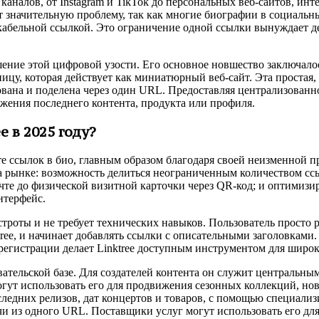
каналов, от Instagram и TikTok до персональных веб-сайтов, ин
ет значительную проблему, так как многие биографии в социальн
кабельной ссылкой. Это ограничение одной ссылки вынуждает д
ешение этой цифровой узости. Его основное новшество заключал
у, которая действует как миниатюрный веб-сайт. Эта простая, 
ована и поделена через один URL. Предоставляя централизованн
ижения последнего контента, продукта или профиля.
e в 2025 году?
те ссылок в био, главным образом благодаря своей неизменной 
а рынке: возможность делиться неограниченным количеством сс
очте до физической визитной карточки через QR-код; и оптими
нтерфейс.
строты и не требует технических навыков. Пользователь просто 
ktree, и начинает добавлять ссылки с описательными заголовкам
регистрации делает Linktree доступным инструментом для широк
овательской базе. Для создателей контента он служит центральн
огут использовать его для продвижения сезонных коллекций, н
следних релизов, дат концертов и товаров, с помощью специали
чи из одного URL. Поставщики услуг могут использовать его дл