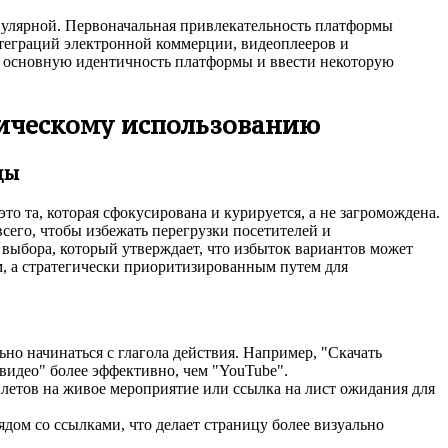
опулярной. Первоначальная привлекательность платформы
теграций электронной коммерции, видеоплееров и
ь основную идентичность платформы и ввести некоторую
егическому использованию
цы
то та, которая сфокусирована и курируется, а не загромождена.
сего, чтобы избежать перегрузки посетителей и
выбора, который утверждает, что избыток вариантов может
м, а стратегически приоритизированным путем для
о начинаться с глагола действия. Например, "Скачать
 видео" более эффективно, чем "YouTube".
летов на живое мероприятие или ссылка на лист ожидания для
ом со ссылками, что делает страницу более визуально