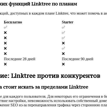
ких функций Linktree по планам
ций, доступных в каждом плане Linktree, что может помочь в ан
Бесплатно
Starter
✅
✅
❌
✅
❌
✅
❌
❌
❌
✅
❌
❌
Последние 28 дней
Последние 90 дней
❌
❌
ие: Linktree против конкурентов
а стоит искать за пределами Linktree
ие для каждого пользователя. Для некоторых его ограничения в 
ствие настройки, невозможность использовать собственный доме
ижение SEO из-за перенаправления трафика через стороннюю пл