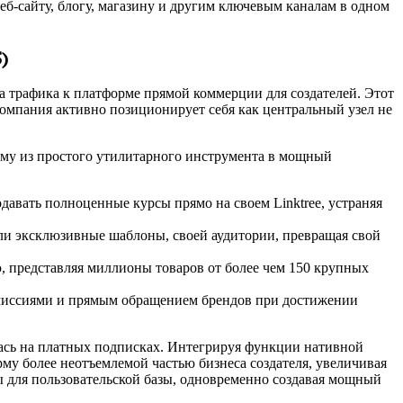
еб-сайту, блогу, магазину и другим ключевым каналам в одном
)
ра трафика к платформе прямой коммерции для создателей. Этот
Компания активно позиционирует себя как центральный узел не
му из простого утилитарного инструмента в мощный
одавать полноценные курсы прямо на своем Linktree, устраняя
или эксклюзивные шаблоны, своей аудитории, превращая свой
, представляя миллионы товаров от более чем 150 крупных
омиссиями и прямым обращением брендов при достижении
лась на платных подписках. Интегрируя функции нативной
рму более неотъемлемой частью бизнеса создателя, увеличивая
ы для пользовательской базы, одновременно создавая мощный