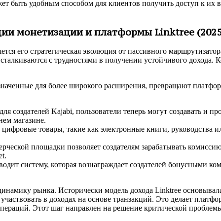
жет быть удобным способом для клиентов получить доступ к их в
ции монетизации и платформы Linktree (2025
ляется его стратегическая эволюция от пассивного маршрутизато
 сталкиваются с трудностями в получении устойчивого дохода. 
наченные для более широкого расширения, превращают платфор
я создателей Kajabi, пользователи теперь могут создавать и пр
нем магазине.
 цифровые товары, такие как электронные книги, руководства 
рческой площадки позволяет создателям зарабатывать комиссию
t.
одит систему, которая вознаграждает создателей бонусными к
динамику рынка. Исторически модель дохода Linktree основыва
участвовать в доходах на основе транзакций. Это делает платфо
 операций. Этот шаг направлен на решение критической проблем