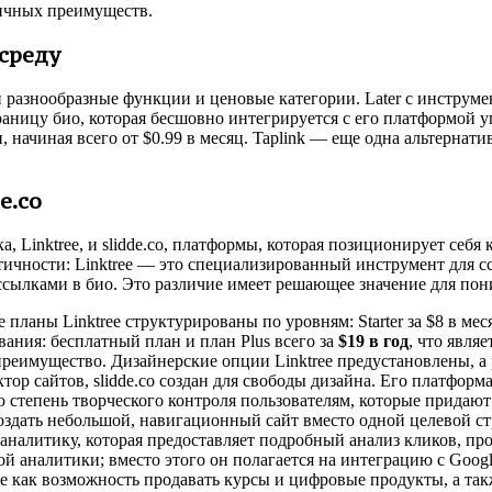
личных преимуществ.
 среду
азнообразные функции и ценовые категории. Later с инструмен
траницу био, которая бесшовно интегрируется с его платформой
 начиная всего от $0.99 в месяц. Taplink — еще одна альтерна
e.co
, Linktree, и slidde.co, платформы, которая позиционирует себя
чности: Linktree — это специализированный инструмент для ссыл
 ссылками в био. Это различие имеет решающее значение для по
аны Linktree структурированы по уровням: Starter за $8 в месяц,
ования: бесплатный план и план Plus всего за
$19 в год
, что явля
 преимущество. Дизайнерские опции Linktree предустановлены, а
тор сайтов, slidde.co создан для свободы дизайна. Его платформ
 степень творческого контроля пользователям, которые придают 
оздать небольшой, навигационный сайт вместо одной целевой с
 аналитику, которая предоставляет подробный анализ кликов, п
ой аналитики; вместо этого он полагается на интеграцию с Googl
е как возможность продавать курсы и цифровые продукты, а т