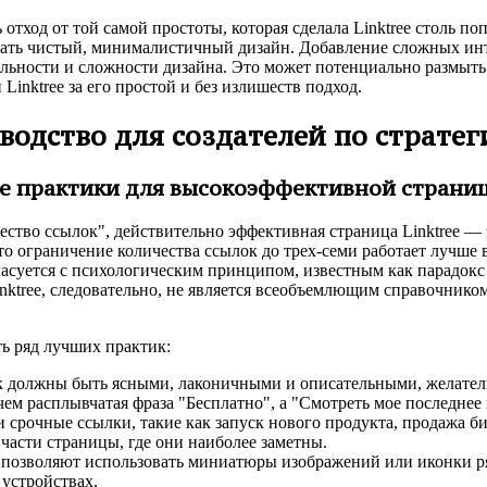
тход от той самой простоты, которая сделала Linktree столь п
давать чистый, минималистичный дизайн. Добавление сложных ин
льности и сложности дизайна. Это может потенциально размыт
Linktree за его простой и без излишеств подход.
ководство для создателей по страт
ие практики для высокоэффективной страни
ство ссылок", действительно эффективная страница Linktree — э
 ограничение количества ссылок до трех-семи работает лучше в
суется с психологическим принципом, известным как парадокс 
ktree, следовательно, не является всеобъемлющим справочнико
ь ряд лучших практик:
 должны быть ясными, лаконичными и описательными, желательн
ем расплывчатая фраза "Бесплатно", а "Смотреть мое последнее
срочные ссылки, такие как запуск нового продукта, продажа би
части страницы, где они наиболее заметны.
озволяют использовать миниатюры изображений или иконки ряд
устройствах.