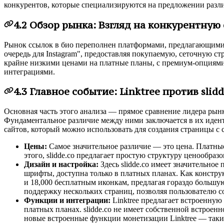
конкурентов, которые специализируются на предложении раз
4.2 Обзор рынка: Взгляд на конкурентную
Рынок ссылок в био переполнен платформами, предлагающими р
очередь для Instagram", предоставляя покупаемую, сеточную с
крайне низкими ценами на платные планы, с премиум-опциями,
интеграциями.
4.3 Главное событие: Linktree против slidd
Основная часть этого анализа — прямое сравнение лидера рынка
Фундаментальное различие между ними заключается в их иденти
сайтов, который можно использовать для создания страницы с
Цены:
Самое значительное различие — это цена. Платные пл
этого, slidde.co предлагает простую структуру ценообраз
Дизайн и настройка:
Здесь slidde.co имеет значительное
шрифты, доступна только в платных планах. Как конструк
и 18,000 бесплатным иконкам, предлагая гораздо большую
поддержку нескольких страниц, позволяя пользователю с
Функции и интеграции:
Linktree предлагает встроенную
платных планах. slidde.co не имеет собственной встроенн
новые встроенные функции монетизации Linktree — таки