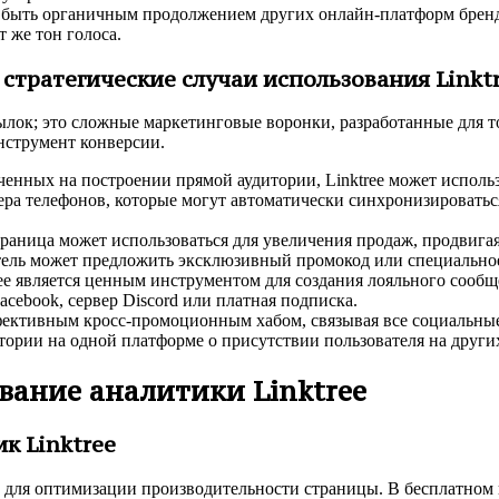
 быть органичным продолжением других онлайн-платформ бренд
 же тон голоса.
: стратегические случаи использования Linkt
лок; это сложные маркетинговые воронки, разработанные для то
нструмент конверсии.
ченных на построении прямой аудитории, Linktree может испол
ера телефонов, которые могут автоматически синхронизироватьс
раница может использоваться для увеличения продаж, продвигая
тель может предложить эксклюзивный промокод или специальное
ee является ценным инструментом для создания лояльного сообщ
acebook, сервер Discord или платная подписка.
ективным кросс-промоционным хабом, связывая все социальные
тории на одной платформе о присутствии пользователя на други
вание аналитики Linktree
к Linktree
 для оптимизации производительности страницы. В бесплатном 