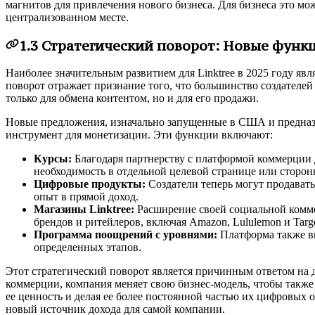
магнитов для привлечения нового бизнеса. Для бизнеса это мо
централизованном месте.
1.3 Стратегический поворот: Новые функ
Наиболее значительным развитием для Linktree в 2025 году яв
поворот отражает признание того, что большинство создателей
только для обмена контентом, но и для его продажи.
Новые предложения, изначально запущенные в США и предназ
инструмент для монетизации. Эти функции включают:
Курсы:
Благодаря партнерству с платформой коммерции дл
необходимость в отдельной целевой странице или сторон
Цифровые продукты:
Создатели теперь могут продавать
опыт в прямой доход.
Магазины Linktree:
Расширение своей социальной комме
брендов и ритейлеров, включая Amazon, Lululemon и Targe
Программа поощрений с уровнями:
Платформа также вв
определенных этапов.
Этот стратегический поворот является причинным ответом на 
коммерции, компания меняет свою бизнес-модель, чтобы также 
ее ценность и делая ее более постоянной частью их цифровых
новый источник дохода для самой компании.