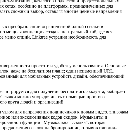
тернет-магазинов, каталогов подкастов и профессиональных
ых сетях, особенно на платформах, предназначенных для
елать сложный выбор, оставляя многие ценные направления
ось в преобразовании ограниченной одной ссылки в
но мощная концепция создала центральный хаб, где вся
ое меню опций, Linktree устранил необходимость для
приверженности простоте и удобству использования. Основные
ылок, даже на бесплатном плане; один неизменный URL,
зированный для мобильных устройств дизайн, обеспечивающий
регистрируется для получения бесплатного аккаунта, выбирает
и. Ссылки можно упорядочивать с помощью простого
ого круга людей и организаций.
ым узлом для направления подписчиков к новым видео, эпизодам
овинок или эксклюзивных кодов скидок. Музыканты и
зированной функции "Музыкальная ссылка", которая
я предложения ссылок на бронирование, отзывов или лид-