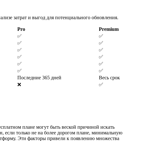
ализе затрат и выгод для потенциального обновления.
Pro
Premium
✅
✅
✅
✅
✅
✅
✅
✅
✅
✅
✅
✅
Последние 365 дней
Весь срок
❌
✅
бесплатном плане могут быть веской причиной искать
н, если только не на более дорогом плане, минимальную
атформу. Эти факторы привели к появлению множества