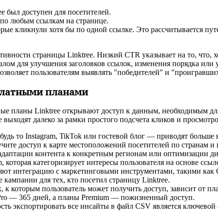
ee был доступен для посетителей.
 по любым ссылкам на странице.
рые кликнули хотя бы по одной ссылке. Это рассчитывается пут
вности страницы Linktree. Низкий CTR указывает на то, что, х
алом для улучшения заголовков ссылок, изменения порядка или
озволяет пользователям выявлять "победителей" и "проигравших
 платными планами
тные планы Linktree открывают доступ к данным, необходимым д
 выходят далеко за рамки простого подсчета кликов и просмотро
дь то Instagram, TikTok или гостевой блог — приводят больше в
чите доступ к карте местоположений посетителей по странам и г
адаптации контента к конкретным регионам или оптимизации ди
 которая категоризирует интересы пользователя на основе ссыло
ют интеграцию с маркетинговыми инструментами, такими как Goo
кампании для тех, кто посетил страницу Linktree.
 к которым пользователь может получить доступ, зависит от пла
 Pro — 365 дней, а планы Premium — пожизненный доступ.
сть экспортировать все инсайты в файл CSV является ключевой