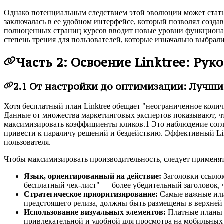
Однако потенциальным следствием этой эволюции может стать о
заключалась в ее удобном интерфейсе, который позволял соз
полноценных страниц курсов вводит новые уровни функциона
степень трения для пользователей, которые изначально выбрали 
Часть 2: Освоение Linktree: Ру
2.1 От настройки до оптимизации: Лучш
Хотя бесплатный план Linktree обещает "неограниченное количе
Данные от множества маркетинговых экспертов показывают, что
максимизировать коэффициенты кликов.1 Это наблюдение согла
привести к параличу решений и бездействию. Эффективный Lin
пользователя.
Чтобы максимизировать производительность, следует применят
Язык, ориентированный на действие:
Заголовки ссылок
бесплатный чек-лист" — более убедительный заголовок, ч
Стратегическое приоритизирование:
Самые важные или 
предстоящего релиза, должны быть размещены в верхней 
Использование визуальных элементов:
Платные планы п
привлекательной и удобной для просмотра на мобильных 