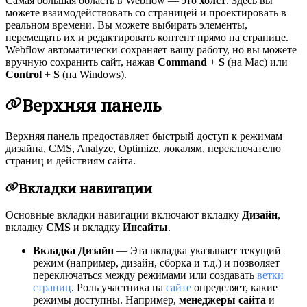
Самая большая область в Webflow — это
холст
. Здесь вы
можете взаимодействовать со страницей и проектировать в
реальном времени. Вы можете выбирать элементы,
перемещать их и редактировать контент прямо на странице.
Webflow автоматически сохраняет вашу работу, но вы можете
вручную сохранить сайт, нажав
Command
+
S
(на Mac) или
Control
+
S
(на Windows).
Верхняя панель
Верхняя панель предоставляет быстрый доступ к режимам
дизайна, CMS, Analyze, Optimize, локалям, переключателю
страниц и действиям сайта.
Вкладки навигации
Основные вкладки навигации включают вкладку
Дизайн
,
вкладку
CMS
и вкладку
Инсайты
.
Вкладка Дизайн
— Эта вкладка указывает текущий
режим (например, дизайн, сборка и т.д.) и позволяет
переключаться между режимами или создавать
ветки
страниц
. Роль участника на
сайте
определяет, какие
режимы доступны. Например,
менеджеры сайта
и