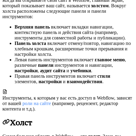
Когда вы открываете свой сайт в Webflow, главный экран,
который показывает ваш сайт, называется
холстом
. Вокруг
холста расположены следующие панели и панели
инструментов:
Верхняя панель
включает вкладки навигации,
контекстную панель и действия сайта (например,
инструменты для совместной работы и публикации).
Панель холста
включает отмену/повтор, навигацию по
хлебным крошкам, расширенные точки прерывания и
настройки холста.
Левая панель инструментов включает
главное меню
,
различные
панели
инструментов и навигации,
настройки
,
аудит сайта
и
учебники
.
Правая панель инструментов включает
стили
элементов,
настройки
и
взаимодействия
.
Инструменты, к которым у вас есть доступ в Webflow, зависят
от вашей
роли на сайте
(например, рецензент, редактор
контента и т.д.).
Холст