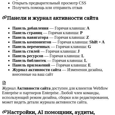
Открыть предварительный просмотр CSS
Получить помощь или отправить отзыв
Панели и журнал активности сайта
Панель добавления
— Горячая клавиша:
A
Панель страниц
— Горячая клавиша:
P
Панель навигатора
— Горячая клавиша:
Z
Панель компонентов
— Горячая клавиша:
Shift + A
Панель переменных
— Горячая клавиша:
G
Панель стилей
— Горячая клавиша:
J
Панель ресурсов
— Горячая клавиша:
L
Панель библиотек
— Горячая клавиша:
L
Панель приложений
— Горячая клавиша:
E
Журнал активности сайта
— Изменения дизайна,
внесенные на ваш сайт
Журнал
Активности сайта
доступен для клиентов Webflow
Enterprise и партнеров Enterprise. Любой член команды,
использующий режим дизайна, сборки или редактирования,
может видеть детали журнала активности сайта.
Настройки, AI помощник, аудиты,