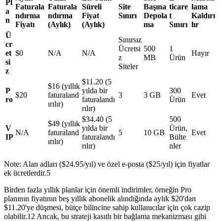
Pl
Faturala
Faturala
Süreli
Site
Başına
ticare
lama
a
ndırma
ndırma
Fiyat
Sınırı
Depola
t
Kaldırı
n
Fiyatı
(Aylık)
(Aylık)
ma
Sınırı
lır
Ü
Sınırsız
cr
Ücretsi
500
1
et
$0
N/A
N/A
Hayır
z
MB
Ürün
si
Siteler
z
$11.20 (5
$16 (yıllık
P
yılda bir
300
$20
faturaland
3
3 GB
Evet
ro
faturalandı
Ürün
ırılır)
rılır)
$34.40 (5
500
$49 (yıllık
V
yılda bir
Ürün,
N/A
faturaland
5
10 GB
Evet
IP
faturalandı
Bülte
ırılır)
rılır)
nler
Note: Alan adları ($24.95/yıl) ve özel e-posta ($25/yıl) için fiyatlar
ek ücretlerdir.5
Birden fazla yıllık planlar için önemli indirimler, örneğin Pro
planının fiyatının beş yıllık abonelik alındığında aylık $20'dan
$11.20'ye düşmesi, bütçe bilincine sahip kullanıcılar için çok cazip
olabilir.12 Ancak, bu strateji kasıtlı bir bağlama mekanizması gibi