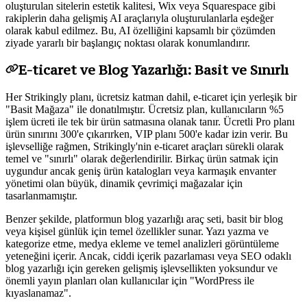
oluşturulan sitelerin estetik kalitesi, Wix veya Squarespace gibi
rakiplerin daha gelişmiş AI araçlarıyla oluşturulanlarla eşdeğer
olarak kabul edilmez. Bu, AI özelliğini kapsamlı bir çözümden
ziyade yararlı bir başlangıç noktası olarak konumlandırır.
E-ticaret ve Blog Yazarlığı: Basit ve Sınırlı
Her Strikingly planı, ücretsiz katman dahil, e-ticaret için yerleşik bir
"Basit Mağaza" ile donatılmıştır. Ücretsiz plan, kullanıcıların %5
işlem ücreti ile tek bir ürün satmasına olanak tanır. Ücretli Pro planı
ürün sınırını 300'e çıkarırken, VIP planı 500'e kadar izin verir. Bu
işlevselliğe rağmen, Strikingly'nin e-ticaret araçları sürekli olarak
temel ve "sınırlı" olarak değerlendirilir. Birkaç ürün satmak için
uygundur ancak geniş ürün katalogları veya karmaşık envanter
yönetimi olan büyük, dinamik çevrimiçi mağazalar için
tasarlanmamıştır.
Benzer şekilde, platformun blog yazarlığı araç seti, basit bir blog
veya kişisel günlük için temel özellikler sunar. Yazı yazma ve
kategorize etme, medya ekleme ve temel analizleri görüntüleme
yeteneğini içerir. Ancak, ciddi içerik pazarlaması veya SEO odaklı
blog yazarlığı için gereken gelişmiş işlevsellikten yoksundur ve
önemli yayın planları olan kullanıcılar için "WordPress ile
kıyaslanamaz".