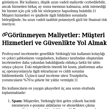
görünüyor. Bir kullanıcı, düşük uzun vadeli maliyetle cezbedilebilir,
ancak hizmetten birkaç ay sonra memnun kalmazsa, artık istemediği
bir hizmet için çok yıllı bir sözleşmeye hapsolmuş bulabilir.11
Müşteri hizmetleri ve iptallerle ilgili bildirilen sorunlarla
birleştiğinde, bu uzun vadeli taahhüt potansiyeli gizli bir finansal risk
öneriyor.
Görünmeyen Maliyetler: Müşteri
Hizmetleri ve Güvenlikte Yol Almak
Profesyonel incelemeler genellikle Strikingly'nin kullanım kolaylığı
ve çekici şablonlarını vurgularken, kullanıcı tarafından oluşturulan
incelemelere daha yakından bakıldığında oldukça farklı bir tablo
ortaya çıkıyor. Eski müşterilerin önemli bir kısmı, platformun arka
uç operasyonlarıyla ilgili tekrarlayan ve ciddi sorunlar
bildirmektedir. Üçüncü taraf inceleme sitesi Trustpilot'ta,
yorumcuların %76'sı şirkete bir yıldız vermiştir.11
Bu kullanıcıların en yaygın şikayetleri üç ana sorun etrafında
toplanmaktadır:
Spam:
Müşteriler, Strikingly'den gelen yüksek hacimli
istenmeyen e-postalar aldıklarını ve abonelikten çıkma