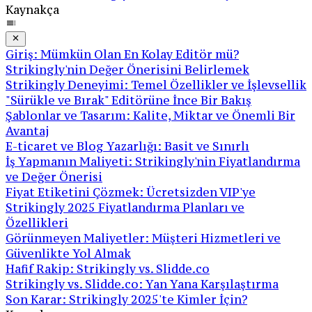
Kaynakça
Giriş: Mümkün Olan En Kolay Editör mü?
Strikingly'nin Değer Önerisini Belirlemek
Strikingly Deneyimi: Temel Özellikler ve İşlevsellik
"Sürükle ve Bırak" Editörüne İnce Bir Bakış
Şablonlar ve Tasarım: Kalite, Miktar ve Önemli Bir
Avantaj
E-ticaret ve Blog Yazarlığı: Basit ve Sınırlı
İş Yapmanın Maliyeti: Strikingly'nin Fiyatlandırma
ve Değer Önerisi
Fiyat Etiketini Çözmek: Ücretsizden VIP'ye
Strikingly 2025 Fiyatlandırma Planları ve
Özellikleri
Görünmeyen Maliyetler: Müşteri Hizmetleri ve
Güvenlikte Yol Almak
Hafif Rakip: Strikingly vs. Slidde.co
Strikingly vs. Slidde.co: Yan Yana Karşılaştırma
Son Karar: Strikingly 2025'te Kimler İçin?