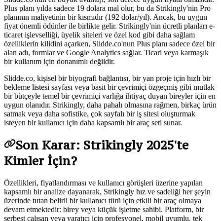
Plus planı yılda sadece 19 dolara mal olur, bu da Strikingly'nin Pro
planının maliyetinin bir kısmıdır (192 dolar/yıl). Ancak, bu uygun
fiyat önemli ödünler ile birlikte gelir. Strikingly'nin ücretli planları e-
ticaret işlevselliği, üyelik siteleri ve özel kod gibi daha sağlam
özelliklerin kilidini açarken, Slidde.co'nun Plus planı sadece özel bir
alan adı, formlar ve Google Analytics sağlar. Ticari veya karmaşık
bir kullanım için donanımlı değildir.
Slidde.co, kişisel bir biyografi bağlantısı, bir yan proje için hızlı bir
bekleme listesi sayfası veya basit bir çevrimiçi özgeçmiş gibi mutlak
bir bütçeyle temel bir çevrimiçi varlığa ihtiyaç duyan bireyler için en
uygun olanıdır. Strikingly, daha pahalı olmasına rağmen, birkaç ürün
satmak veya daha sofistike, çok sayfalı bir iş sitesi oluşturmak
isteyen bir kullanıcı için daha kapsamlı bir araç seti sunar.
Son Karar: Strikingly 2025'te
Kimler İçin?
Özellikleri, fiyatlandırması ve kullanıcı görüşleri üzerine yapılan
kapsamlı bir analize dayanarak, Strikingly hız ve sadeliği her şeyin
üzerinde tutan belirli bir kullanıcı türü için etkili bir araç olmaya
devam etmektedir: birey veya küçük işletme sahibi. Platform, bir
serbest çalışan veya yaratıcı için profesyonel, mobil uyumlu, tek