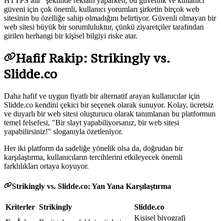
HTTPS alır" şeklinde reklam yaparken, bu güvenlik ve kullanıcı
güveni için çok önemli, kullanıcı yorumları şirketin birçok web
sitesinin bu özelliğe sahip olmadığını belirtiyor. Güvenli olmayan bir
web sitesi büyük bir sorumluluktur, çünkü ziyaretçiler tarafından
girilen herhangi bir kişisel bilgiyi riske atar.
Hafif Rakip: Strikingly vs.
Slidde.co
Daha hafif ve uygun fiyatlı bir alternatif arayan kullanıcılar için
Slidde.co kendini çekici bir seçenek olarak sunuyor. Kolay, ücretsiz
ve duyarlı bir web sitesi oluşturucu olarak tanımlanan bu platformun
temel felsefesi, "Bir slayt yapabiliyorsanız, bir web sitesi
yapabilirsiniz
!
" sloganıyla özetleniyor.
Her iki platform da sadeliğe yönelik olsa da, doğrudan bir
karşılaştırma, kullanıcıların tercihlerini etkileyecek önemli
farklılıkları ortaya koyuyor.
Strikingly vs. Slidde.co: Yan Yana Karşılaştırma
Kriterler
Strikingly
Slidde.co
Kişisel biyografi