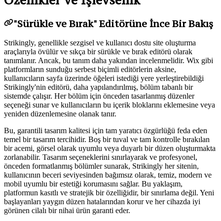
"Sürükle ve Bırak" Editörüne İnce Bir Bakış
Strikingly, genellikle sezgisel ve kullanıcı dostu site oluşturma
araçlarıyla övülür ve sıkça bir sürükle ve bırak editörü olarak
tanımlanır. Ancak, bu tanım daha yakından incelenmelidir. Wix gibi
platformların sunduğu serbest biçimli editörlerin aksine,
kullanıcıların sayfa üzerinde öğeleri istediği yere yerleştirebildiği
Strikingly'nin editörü, daha yapılandırılmış, bölüm tabanlı bir
sistemde çalışır. Her bölüm için önceden tasarlanmış düzenler
seçeneği sunar ve kullanıcıların bu içerik bloklarını eklemesine veya
yeniden düzenlemesine olanak tanır.
Bu, garantili tasarım kalitesi için tam yaratıcı özgürlüğü feda eden
temel bir tasarım tercihidir. Boş bir tuval ve tam kontrolle bırakılan
bir acemi, görsel olarak uyumlu veya duyarlı bir düzen oluşturmakta
zorlanabilir. Tasarım seçeneklerini sınırlayarak ve profesyonel,
önceden formatlanmış bölümler sunarak, Strikingly her sitenin,
kullanıcının beceri seviyesinden bağımsız olarak, temiz, modern ve
mobil uyumlu bir estetiği korumasını sağlar. Bu yaklaşım,
platformun kasıtlı ve stratejik bir özelliğidir, bir sınırlama değil. Yeni
başlayanları yaygın düzen hatalarından korur ve her cihazda iyi
görünen cilalı bir nihai ürün garanti eder.