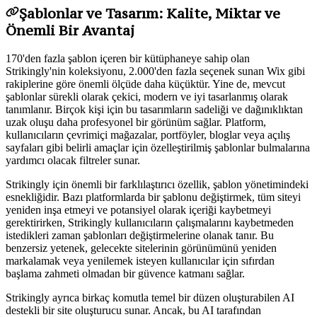
Şablonlar ve Tasarım: Kalite, Miktar ve
Önemli Bir Avantaj
170'den fazla şablon içeren bir kütüphaneye sahip olan
Strikingly'nin koleksiyonu, 2.000'den fazla seçenek sunan Wix gibi
rakiplerine göre önemli ölçüde daha küçüktür. Yine de, mevcut
şablonlar sürekli olarak çekici, modern ve iyi tasarlanmış olarak
tanımlanır. Birçok kişi için bu tasarımların sadeliği ve dağınıklıktan
uzak oluşu daha profesyonel bir görünüm sağlar. Platform,
kullanıcıların çevrimiçi mağazalar, portföyler, bloglar veya açılış
sayfaları gibi belirli amaçlar için özelleştirilmiş şablonlar bulmalarına
yardımcı olacak filtreler sunar.
Strikingly için önemli bir farklılaştırıcı özellik, şablon yönetimindeki
esnekliğidir. Bazı platformlarda bir şablonu değiştirmek, tüm siteyi
yeniden inşa etmeyi ve potansiyel olarak içeriği kaybetmeyi
gerektirirken, Strikingly kullanıcıların çalışmalarını kaybetmeden
istedikleri zaman şablonları değiştirmelerine olanak tanır. Bu
benzersiz yetenek, gelecekte sitelerinin görünümünü yeniden
markalamak veya yenilemek isteyen kullanıcılar için sıfırdan
başlama zahmeti olmadan bir güvence katmanı sağlar.
Strikingly ayrıca birkaç komutla temel bir düzen oluşturabilen AI
destekli bir site oluşturucu sunar. Ancak, bu AI tarafından