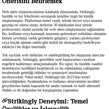
Önerisini Belirlemek
Web sitesi oluşturucularının kalabalık dünyasında, Strikingly,
basitlik ve hız felsefesini savunarak kendine özgü bir kimlik
oluşturmuştur. Platformun temel vaadi, teknik beceri veya tasarım
geçmişi ne olursa olsun, herkesin 30 dakikadan kısa sürede
profesyonel, mobil uyumlu bir web sitesi oluşturmasını sağlamaktır.
Bu, kodlama veya karmaşık tasarımın geleneksel zorlukları olmadan
hemen çevrimiçi varlık gerektiren girişimci, yaratıcı profesyonel
veya küçük işletme sahibi gibi belirli bir demografiyi hedefleyen
etkileyici bir değer önerisidir.
Tek sayfalık web sitelerine ve sadeleştirilmiş bir oluşturma sürecine
odaklanarak, Strikingly, genellikle yeni başlayanları caydıran
engelleri kaldırmayı amaçlamaktadır. Bu rapor, bu basitlik vaadini
destekleyen özellikleri keşfedecek ve bu odaklanmış yaklaşımın
beraberinde getirdiği ödünler ve potansiyel sınırlamaları
inceleyecektir. Nihai hedef, Strikingly'nin 2025'teki temel
işlevselliğinden, fiyatlandırma ve kullanıcı deneyiminin incelikli
gerçeklerine kadar kapsamlı bir analiz sunmak ve hafif alternatif
Slidde.co ile doğrudan bir karşılaştırma yapmaktır.
Strikingly Deneyimi: Temel
Özellikler ve İşlevsellik