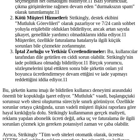
seçeneğinin net olmadığını bildiriyor.11 Bazı yorumcular,
çıkma girişimlerine rağmen devam eden "durmaksızın spam"
olarak tanımlamıştır.11
Kötü Müşteri Hizmetleri:
Strikingly, destek ekibini
"Mutluluk Görevlileri" olarak pazarlıyor ve 7/24 canlı sohbet
yoluyla erişilebilir oldukları bildiriliyor, ancak artan sayıda
şikayet, genellikle yardımcı olmadıklarını iddia ediyor.11
Müşteriler, özellikle faturalama hatalarıyla ilgili küçük
sorunları bile çözmekte zorlanmıştır.
İptal Zorluğu ve Yetkisiz Ücretlendirmeler:
Bu, kullanıcılar
tarafından dile getirilen en ciddi sorun olabilir. Strikingly'nin
iade politikası olmadığı bildiriliyor.11 Birçok yorumcu,
sözleşmelerini iptal ettikten sonra bile şirketin onları yıl
boyunca ücretlendirmeye devam ettiğini ve iade yapmayı
reddettiğini iddia ediyor.11
Bu, şirketin kamu imajı ile bildirilen kullanıcı deneyimi arasındaki
önemli bir kopukluğa işaret ediyor. "Mutluluk" vaadi, başlangıçtaki
sorunsuz web sitesi oluşturma süreciyle sınırlı görünüyor. Özellikle
sorunlar ortaya çıktığında, uzun vadeli müşteri ilişkisi raporlara göre
hayal kırıklığıyla dolu. Strikingly kullanmanın gerçek maliyeti,
reklamı yapılan abonelik ücreti değil, arka uç ve faturalama ile ilgili
sorunları çözmek için gereken potansiyel zaman ve çaba olabilir.
Ayrıca, Strikingly "Tüm web siteleri otomatik olarak, ücretsiz