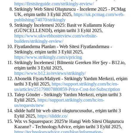
https://firstsiteguide.com/strikingly-review/
Strikingly Web Sitesi Oluşturucu - İnceleme 2025 - PCMag
UK, erişim tarihi 3 Eylül 2025,
https://uk.pcmag.com/web-
publishing/74070/strikingly
Strikingly İncelemesi 2025: Basit ve Kullanımı Kolay
(GÜNCELLENDİ), erişim tarihi 3 Eylül 2025,
https://www.ukwebhostreview.com/website-
builders/strikingly-review/
Fiyatlandırma Planları - Web Sitesi Fiyatlandırması -
Strikingly, erişim tarihi 3 Eylül 2025,
https://www.strikingly.com/s/pricing
Strikingly İncelemesi | Bilmeniz Gereken Her Şey - B12.io,
erişim tarihi 3 Eylül 2025,
https://www.b12.io/reviews/strikingly/
Abonelik Fiyatı/Maliyeti - Strikingly Yardım Merkezi, erişim
tarihi 3 Eylül 2025,
https://support.strikingly.com/hc/en-
us/articles/25179807880859-Price-Cost-for-Subscription
Talep Gönder - Strikingly Yardım Merkezi, erişim tarihi 3
Eylül 2025,
https://support.strikingly.com/hc/en-
us/requests/new
slidde hafif bir web sitesi oluşturucusudur., erişim tarihi 3
Eylül 2025,
https://slidde.co/
Wix vs Squarespace: 2025'te Hangi Web Sitesi Oluşturucu
Kazanır? - TechnologyAdvice, erişim tarihi 3 Eylül 2025,
https://technologyadvice.com/blog/information-