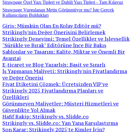
Strawpage Özel Yazı Tipleri ve Dahili Yazı Tipleri - Tam Kılavuz
Strawpage Vurgulanan Metin Görünmüyor mu? İşte Gerçek
Kullanıcıların Buldukları
Giriş: Mümkün Olan En Kolay Editör mü?
Strikingly'nin Değer Önerisini Belirlemek
Strikingly Deneyimi: Temel Özellikler ve İşlevsellik
"Sürükle ve Bırak" Editörüne İnce Bir Bakış
Şablonlar ve Tasarım: Kalite, Miktar ve Önemli Bir
Avantaj
E-ticaret ve Blog Yazarlığı: Basit ve Sınırlı
İş Yapmanın Maliyeti: Strikingly'nin Fiyatlandırma
ve Değer Önerisi
Fiyat Etiketini Çözmek: Ücretsizden VIP'ye
Strikingly 2025 Fiyatlandırma Planları ve
Özellikleri
Görünmeyen Maliyetler: Müşteri Hizmetleri ve
Güvenlikte Yol Almak
Hafif Rakip: Strikingly vs. Slidde.co
Strikingly vs. Slidde.co: Yan Yana Karşılaştırma
Son Karar: Strikingly 2025'te Kimler İçin?