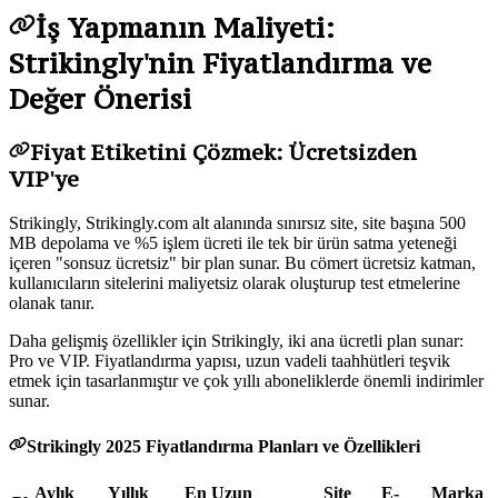
İş Yapmanın Maliyeti:
Strikingly'nin Fiyatlandırma ve
Değer Önerisi
Fiyat Etiketini Çözmek: Ücretsizden
VIP'ye
Strikingly, Strikingly.com alt alanında sınırsız site, site başına 500
MB depolama ve %5 işlem ücreti ile tek bir ürün satma yeteneği
içeren "sonsuz ücretsiz" bir plan sunar. Bu cömert ücretsiz katman,
kullanıcıların sitelerini maliyetsiz olarak oluşturup test etmelerine
olanak tanır.
Daha gelişmiş özellikler için Strikingly, iki ana ücretli plan sunar:
Pro ve VIP. Fiyatlandırma yapısı, uzun vadeli taahhütleri teşvik
etmek için tasarlanmıştır ve çok yıllı aboneliklerde önemli indirimler
sunar.
Strikingly 2025 Fiyatlandırma Planları ve Özellikleri
Aylık
Yıllık
En Uzun
Site
E-
Marka