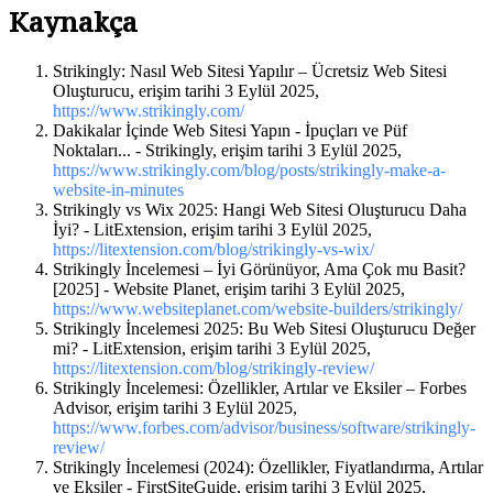
Kaynakça
Strikingly: Nasıl Web Sitesi Yapılır – Ücretsiz Web Sitesi
Oluşturucu, erişim tarihi 3 Eylül 2025,
https://www.strikingly.com/
Dakikalar İçinde Web Sitesi Yapın - İpuçları ve Püf
Noktaları... - Strikingly, erişim tarihi 3 Eylül 2025,
https://www.strikingly.com/blog/posts/strikingly-make-a-
website-in-minutes
Strikingly vs Wix 2025: Hangi Web Sitesi Oluşturucu Daha
İyi? - LitExtension, erişim tarihi 3 Eylül 2025,
https://litextension.com/blog/strikingly-vs-wix/
Strikingly İncelemesi – İyi Görünüyor, Ama Çok mu Basit?
[
2025
]
- Website Planet, erişim tarihi 3 Eylül 2025,
https://www.websiteplanet.com/website-builders/strikingly/
Strikingly İncelemesi 2025: Bu Web Sitesi Oluşturucu Değer
mi? - LitExtension, erişim tarihi 3 Eylül 2025,
https://litextension.com/blog/strikingly-review/
Strikingly İncelemesi: Özellikler, Artılar ve Eksiler – Forbes
Advisor, erişim tarihi 3 Eylül 2025,
https://www.forbes.com/advisor/business/software/strikingly-
review/
Strikingly İncelemesi (2024): Özellikler, Fiyatlandırma, Artılar
ve Eksiler - FirstSiteGuide, erişim tarihi 3 Eylül 2025,