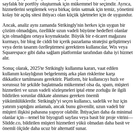
sayfalık bir portföy oluşturmak için mükemmel bir seçimdir. Ayrıca,
hizmetlerini sergilemek veya birkaç ürün satmak için temiz, yönetimi
kolay bir açılış sitesi ihtiyacı olan küçük işletmeler için de uygundur.
Ancak, analiz aynı zamanda Strikingly'nin herkes için uygun bir
çözüm olmadığını, özellikle uzun vadeli büyüme hedefleri olanlar
için olmadığını ortaya koymaktadır. Büyük bir e-ticaret mağazası
kurmayı, bir blog ile ciddi bir içerik pazarlama stratejisi geliştirmeyi
veya derin tasarım özelleştirmesi gerektiren kullanıcılar, Wix veya
Squarespace gibi daha sağlam platformlar tarafından daha iyi hizmet
alır.
Sonuç olarak, 2025'te Strikingly kullanma kararı, vaat edilen
kullanım kolaylığının belgelenmiş arka plan risklerine karşı
dikkatlice tartılmasını gerektirir. Platform, bir kullanıcıyı hızlı ve
sorunsuz bir şekilde başlatmada mükemmel olsa da, spam, müşteri
hizmetleri ve uzun vadeli sözleşmeleri iptal etme zorluğu ile ilgili
bildirilen sorunlar dikkate alınması gereken önemli
yükümlülüklerdir. Strikingly'yi seçen kullanıcı, sadelik ve hız için
yatırım yaptığını anlamalı, ancak bunu güvenilir, uzun vadeli bir
müşteri ilişkisi pahasına yapıyor olabilir. İhtiyaçları daha da minimal
olanlar için—temel bir biyografi sayfası veya basit bir proje vitrini—
Slidde.co, bildirilen müşteri hizmetleri yükü olmadan daha basit ve
önemli ölçüde daha ucuz bir alternatif sunar.