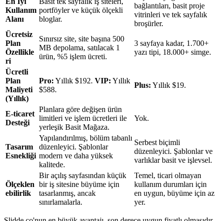
En İyi
Basit tek sayfalık iş siteleri,
bağlantıları, basit proje
Kullanım
portföyler ve küçük ölçekli
vitrinleri ve tek sayfalık
Alanı
bloglar.
broşürler.
Ücretsiz
Sınırsız site, site başına 500
Plan
3 sayfaya kadar, 1.700+
MB depolama, satılacak 1
Özellikle
yazı tipi, 18.000+ simge.
ürün, %5 işlem ücreti.
ri
Ücretli
Plan
Pro:
Yıllık $192.
VIP:
Yıllık
Plus:
Yıllık $19.
Maliyeti
$588.
(Yıllık)
Planlara göre değişen ürün
E-ticaret
limitleri ve işlem ücretleri ile
Yok.
Desteği
yerleşik Basit Mağaza.
Yapılandırılmış, bölüm tabanlı
Serbest biçimli
Tasarım
düzenleyici. Şablonlar
düzenleyici. Şablonlar ve
Esnekliği
modern ve daha yüksek
varlıklar basit ve işlevsel.
kalitede.
Bir açılış sayfasından küçük
Temel, ticari olmayan
Ölçeklen
bir iş sitesine büyüme için
kullanım durumları için
ebilirlik
tasarlanmış, ancak
en uygun, büyüme için az
sınırlamalarla.
yer.
Slidde.co'nun en büyük avantajı, son derece uygun fiyatlı olmasıdır.