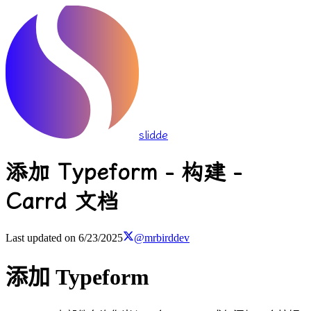
slidde
添加 Typeform - 构建 -
Carrd 文档
Last updated on
6/23/2025
@mrbirddev
添加 Typeform