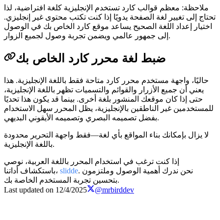
ملاحظة: معظم قوالب كارد تستخدم الإنجليزية كلغة افتراضية، لذا
تحتاج إلى تغيير لغة الصفحة يدويًا إذا كنت تكتب محتوى غير إنجليزي.
اختيار إعداد اللغة الصحيح يساعد موقع كارد الخاص بك في الوصول
إلى جمهور عالمي ويضمن تجربة وصول لجميع الزوار.
ضبط لغة محرر كارد الخاص بك
حاليًا، واجهة مستخدم محرر كارد متاحة فقط باللغة الإنجليزية. هذا
يعني أن جميع الأزرار والقوائم والتسميات تظهر باللغة الإنجليزية،
حتى إذا كان موقعك المنشور بلغة أخرى. بينما قد يكون هذا تحديًا
للمستخدمين غير الناطقين بالإنجليزية، يظل المحرر سهل الاستخدام
بفضل تصميمه البصري وتصميمه الأيقوني البديهي.
لا يزال بإمكانك بناء المواقع بأي لغة—فقط واجهة التحرير محدودة
باللغة الإنجليزية.
إذا كنت ترغب في استخدام المحرر باللغة العربية، نوصي
. نحن ندرك أهمية الوصول وملتزمون
slidde
باستكشاف أداتنا،
بتحسين تجربة المستخدم الخاصة بك.
Last updated on
12/4/2025
@mrbirddev