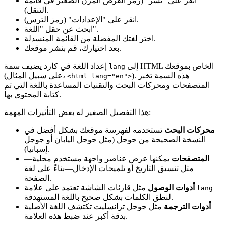
انقر على "نشر" (رمز القرص المرن الصغير في قائمة
التنقل).
انقر على "الإعدادات" (رمز الترس).
ابحث عن حقل "اللغة".
اختر لغتك المفضلة من القائمة المنسدلة.
بعد اختيارك، قم بنشر موقعك.
إلى HTML الخاص بموقعك
إعداد اللغة في كارد يضيف سمة
lang
). هذه السمة تخبر
(على سبيل المثال،
<html lang="en">
المتصفحات ومحركات البحث والتقنيات المساعدة باللغة التي تم
كتابة المحتوى بها.
هذا التفصيل الصغير له بعض التأثيرات المهمة:
محركات البحث
تستخدمه لفهرسة موقعك بشكل أفضل في
النسخة الصحيحة من جوجل (مثل جوجل اليابان أو جوجل
إسبانيا).
المتصفحات
يمكنها عرض عناصر واجهة مستخدم محلية—
مثل تنسيق التاريخ أو تلميحات الإدخال—بناءً على لغة
الصفحة.
مثل قارئات الشاشة تعتمد على علامة
أدوات الوصول
lang
لنطق الكلمات بشكل صحيح باللغة المستهدفة.
أدوات الترجمة
مثل جوجل ترانسليت تكتشف اللغة الأصلية
بدقة أكبر عند ضبط هذه العلامة.