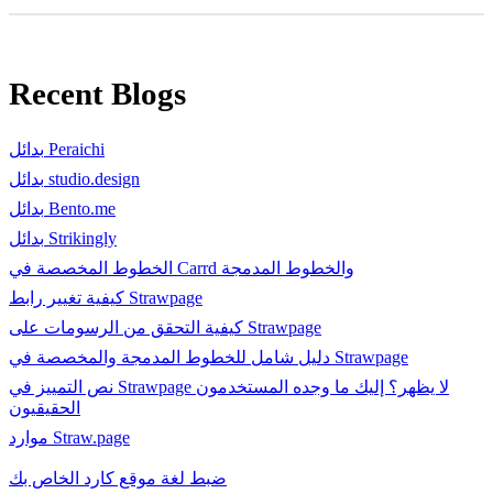
Recent Blogs
بدائل Peraichi
بدائل studio.design
بدائل Bento.me
بدائل Strikingly
الخطوط المخصصة في Carrd والخطوط المدمجة
كيفية تغيير رابط Strawpage
كيفية التحقق من الرسومات على Strawpage
دليل شامل للخطوط المدمجة والمخصصة في Strawpage
نص التمييز في Strawpage لا يظهر؟ إليك ما وجده المستخدمون
الحقيقيون
موارد Straw.page
ضبط لغة موقع كارد الخاص بك