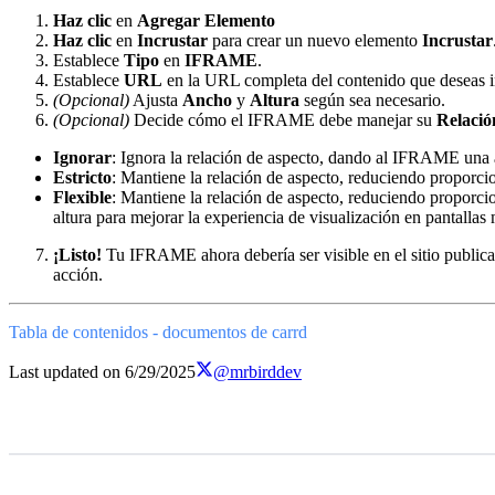
Haz clic
en
Agregar Elemento
Haz clic
en
Incrustar
para crear un nuevo elemento
Incrustar
Establece
Tipo
en
IFRAME
.
Establece
URL
en la URL completa del contenido que deseas in
(Opcional)
Ajusta
Ancho
y
Altura
según sea necesario.
(Opcional)
Decide cómo el IFRAME debe manejar su
Relació
Ignorar
: Ignora la relación de aspecto, dando al IFRAME una al
Estricto
: Mantiene la relación de aspecto, reduciendo proporci
Flexible
: Mantiene la relación de aspecto, reduciendo proporci
altura para mejorar la experiencia de visualización en pantallas 
¡Listo!
Tu IFRAME ahora debería ser visible en el sitio public
acción.
Tabla de contenidos - documentos de carrd
Last updated on
6/29/2025
@mrbirddev