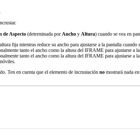
.
crustar.
n de Aspecto
(determinada por
Ancho
y
Altura
) cuando se vea en pan
tura fija mientras reduce su ancho para ajustarse a la pantalla cuando 
onalmente tanto el ancho como la altura del IFRAME para ajustarse a la
onalmente tanto el ancho como la altura del IFRAME para ajustarse a la 
móviles.
ado. Ten en cuenta que el elemento de incrustación
no
mostrará nada en e