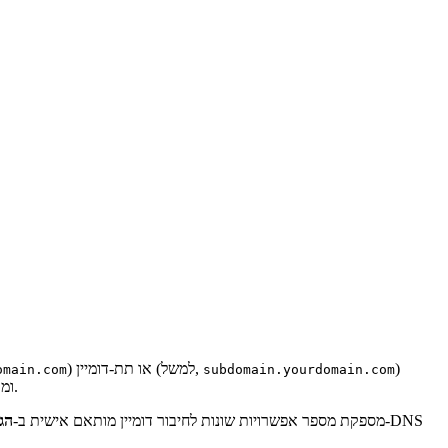
)
) או תת-דומיין (למשל,
omain.com
subdomain.yourdomain.com
שבבעלותך. שימוש בדומיין או תת-דומיין מותאם אישית מקדם את המותג שלך, מגדיל את הנראות ב-SEO, ומקל על אנשים למצוא ולזכור את האתר שלך.
Webflow מספקת מספר אפשרויות שונות לחיבור דומיין מותאם אישית ב-
הג