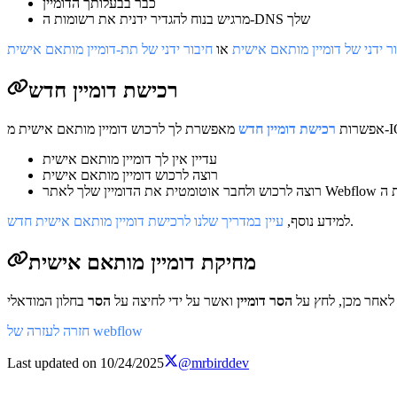
כבר בבעלותך הדומיין
מרגיש בנוח להגדיר ידנית את רשומות ה-DNS שלך
 ידני של דומיין מותאם אישית
או
חיבור ידני של תת-דומיין מותאם אישית
רכישת דומיין חדש
אפשרות
רכישת דומיין חדש
עדיין אין לך דומיין מותאם אישית
רוצה לרכוש דומיין מותאם אישית
.
למידע נוסף,
עיין במדריך שלנו לרכישת דומיין מותאם אישית חדש
מחיקת דומיין מותאם אישית
 לאחר מכן, לחץ על
הסר דומיין
ואשר על ידי לחיצה על
הסר
חזרה לעזרה של webflow
Last updated on
10/24/2025
@mrbirddev