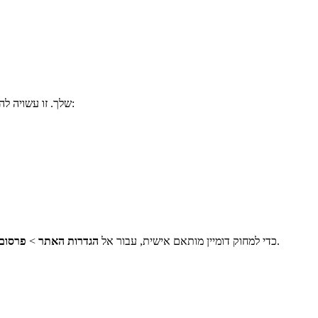
מאפשרת לך לרכוש דומיין מותאם אישית מ-IONOS ולחבר אותו ישירות לאתר Webflow שלך. זו עשויה להיות האפשרות הנכונה אם אתה:
בחלון המודאלי.
כדי למחוק דומיין מותאם אישית, עבור אל
הגדרות האתר
>
פרסום