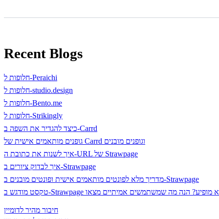
Recent Blogs
חלופות ל-Peraichi
חלופות ל-studio.design
חלופות ל-Bento.me
חלופות ל-Strikingly
כיצד להגדיר את השפה ב-Carrd
גופנים מותאמים אישית של Carrd וגופנים מובנים
איך לשנות את כתובת ה-URL של Strawpage
איך לבדוק ציורים ב-Strawpage
מדריך מלא לפונטים מותאמים אישית ופונטים מובנים ב-Strawpage
סט מודגש ב-Strawpage לא מופיע? הנה מה שמשתמשים אמיתיים מצאו
חיבור מהיר לדומיין