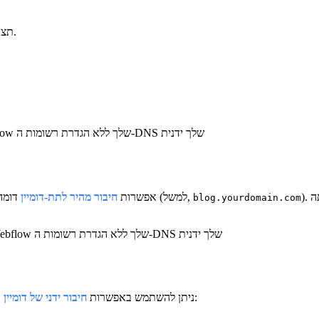
לכל אתר שברצונך לחבר לדומיין מותאם אישית.
תצ
רוצה לחבר במהירות ובאופן אוטומטי את הדומיין שלך לאתר Webflow שלך ללא הגדרת רשומות ה-DNS שלך ידנית
דומה לאפשרות חיבור מהיר לדומיין, למעט שהיא מאפשרת לך לחבר תת-דומיין (למשל,
אפשרות
חיבור מהיר לתת-דומיין
blog.yourdomain.com
רוצה לחבר במהירות ובאופן אוטומטי את תת-הדומיין שלך לאתר Webflow שלך ללא הגדרת רשומות ה-DNS שלך ידנית
כדי לחבר דומיין או תת-דומיין. אפשרות זו עשויה להיות אידיאלית אם אתה:
ניתן להשתמש באפשרות
חיבור ידני של דומיין