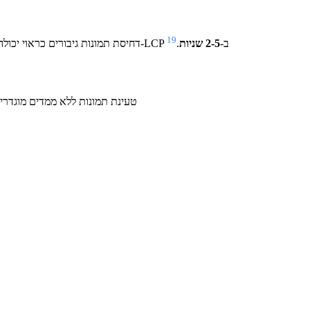
19
תמונות מייצגות לעיתים קרובות את האלמנט התוכני הגדול ביותר בדפי אינטרנט, מה שהופך את האופטימיזציה לקריטית עבור ציוני LCP. דחיסת תמונות גיבורים כראוי יכולה לשפר את ה-LCP ב-
2-5 שניות
.
הגדרת ממדי תמונה מונעת שינויים בפריסה במהלך הטעינה, ומשפרת יש