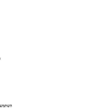
ת
השתמש ב