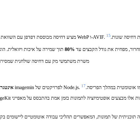
15
A. זה אידיאלי לבדיקת פורמטים ורמות דחיסה שונות.
חרור, מפחית את גודל הקבצים עד
80%
תוך שמירה על איכות ויזואלית. הוא תומך בעיב
משרת משתמשי מק עם דחיסה שולחנית שמסירה מ
17
ם של Node.js. זה מבטיח שכל התמונות יותאמו אוטומטית במהלך הפריסה.
אינטגרצ
Krake מציעים APIs לאופטימיזציה תוכניתית של תמונות, המאפשרים תהליכי עבודה אוטומטיים ליישומים