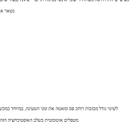
נשאר אופ
: שנה את גודל התמונות למידות התצוגה האמיתיות שלהן לפני ההעלאה. הגשת תמונות גדולות מדי ושימוש ב-CSS לשינוי גודל מבזבזת רוחב פס ומאטה את זמני הטעינ
: הסר נתוני EXIF, פרופילי צבע ומטא-נתונים אחרים שמוסיפים לגודל הקובץ ללא תועלת ויזואלית. כלים כמו ImageOptim מטפלים אוטומטית בשלב האופטימיזציה הז