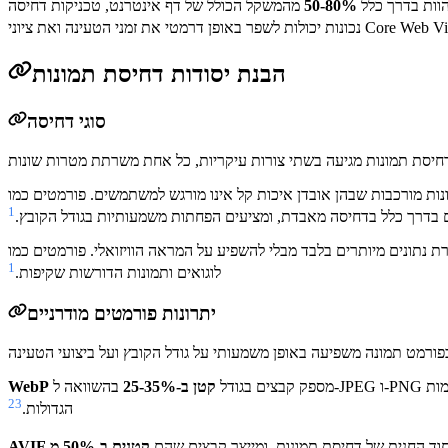
הוות בדרך כלל
50-80%
מהמשקל הכולל של דף אינטרנט, טכניקות דחיסה
ר באופן דרמטי את זמני הטעינה ואת ציוני Core Web Vitals.
הבנת יסודות דחיסת תמונות
סוגי דחיסה
רכבות שבהן אובדן איכות קל אינו מורגש למשתמשים. פורמטים כמו JPEG ו-WebP
1
דרך כלל בדחיסה מאבדת, ומציעים הפחתות משמעותיות בגודל הקובץ.
שפיע על המראה הוויזואלי. פורמטים כמו PNG ו-AVIF תומכים בדחיסה ללא אובדן, מה שהופך אותם לאידיאליים עבור גרפיקה,
1
לוגואים ותמונות הדורשות שקיפות.
יתרונות פורמטים מודרניים
מספק קבצים בגודל
קטן ב-25-35%
בהשוואה ל-JPEG ו-PNG תוך שמירה על איכות דומה. הוא תומך הן בדחיסה מאבדת והן בדחיסה ללא אובדן, שקיפות ואנימציה, עם תמיכה מצוינת בדפדפנים בכל הפלטפורמות
WebP
2
3
הגדולות.
חוד החנית של דחיסת תמונות, ומייצר קבצים שהם
AVIF