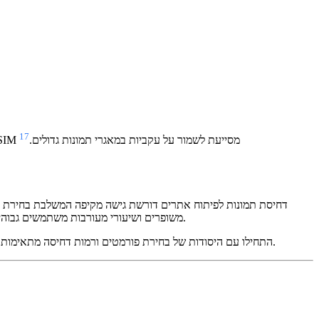
17
יישום ניטור כדי להבטיח שהדחיסה שומרת על סטנדרטים ויזואליים תוך השגת יעדי הקטנת גודל. הערכת איכות אוטומטית באמצעות מדדי PSNR ו-SSIM מסייעת לשמור על עקביות במאגרי תמונות גדולים.
דחיסת תמונות לפיתוח אתרים דורשת גישה מקיפה המשלבת בחירת פורמ
האתר, חוויית המשתמש וציון Core Web Vitals. ההשקעה באופטימיזציה נכונה של תמונות משתלמת דרך זמני טעינה מהירים יותר, דירוגי SEO משופרים ושיעורי מעורבות משתמשים גבוהים יותר.
התחילו עם היסודות של בחירת פורמטים ורמות דחיסה מתאימות, ואז יישמו בהדרגה תמונות תגובתיות, טעינה עצלה וכלי אוטומציה כדי ליצור אסטרטגיית אופטימיזציה לתמונות חזקה שמתאימה לצרכי הפרויקט שלכם.