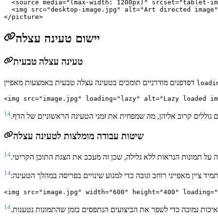
  <source media="(max-width: 1200px)" srcset="tablet-im
  <img src="desktop-image.jpg" alt="Art directed image"
יישום טעינה עצלה
טעינה עצלה טבעית
דפדפנים מודרניים תומכים בטעינה עצלה טבעית באמצעות מאפיין
loadi
14
וללים קרוב אליהן, מה שמפחית את זמני הטעינה הראשוניים של הדף.
שיטות עבודה מומלצות לטעינה עצלה
14
 על תמונות הנראות ללא גלילה, שכן זה מעכב את הצגת התוכן הקריטי.
14
תמיד ציין מאפייני רוחב וגובה כדי למנוע שינויים בפריסה במהלך הטעינה:
14
איכות נמוכה כדי לשפר את הביצועים הנתפסים בזמן שהתמונות נטענות.