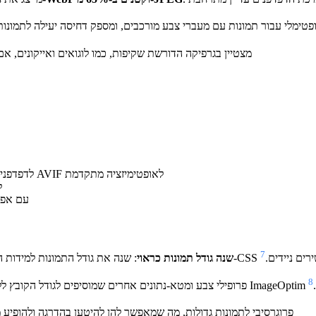
טימלי עבור תמונות עם מעברי צבע מורכבים, ומספק דחיסה יעילה לתמונות
מצטיין בגרפיקה הדורשת שקיפות, כמו לוגואים ואייקונים, אם 
: השתמש ב-JPEG לתמיכה מסורתית, WebP לדפדפנים מודרניים, או AVIF לאופטימיזציה מתקדמת
: 
: WebP או
7
ה, במיוחד במכשירים ניידים.
שנה גודל תמונות כראוי
8
ה.
: השתמש בקידוד JPEG פרוגרסיבי לתמונות גדולות, מה שמאפשר להן להיטען בהדרגה ול