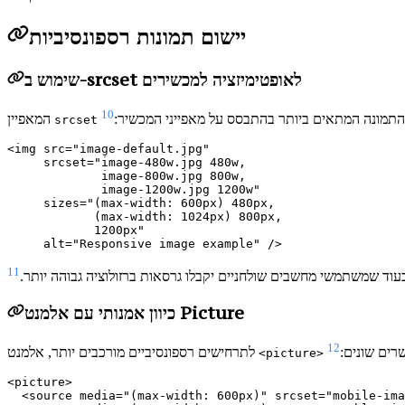
יישום תמונות רספונסיביות
שימוש ב-srcset לאופטימיזציה למכשירים
10
התמונה המתאים ביותר בהתבסס על מאפייני המכשיר:
המאפיין
srcset
<img src="image-default.jpg"

     srcset="image-480w.jpg 480w,

             image-800w.jpg 800w,

             image-1200w.jpg 1200w"

     sizes="(max-width: 600px) 480px,

            (max-width: 1024px) 800px,

            1200px"

11
 בעוד שמשתמשי מחשבים שולחניים יקבלו גרסאות ברזולוציה גבוהה יותר.
כיוון אמנותי עם אלמנט Picture
12
רים שונים:
לתרחישים רספונסיביים מורכבים יותר, אלמנט
<picture>
<picture>

  <source media="(max-width: 600px)" srcset="mobile-ima