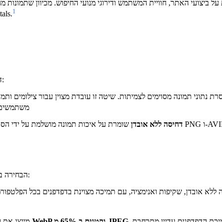
 ביצועי האתר, חוויית המשתמש ודירוגי מנועי החיפוש. מכיוון שתמונות מ
1
נכונות יכולות לשפ
דחיסת תמונות מגיעה בשתי צורות עיקריות, כל אחת משרתת מטרות שונות:
נתוני תמונה מסוימים לצמיתות. שיטה זו עובדת מצוין עבור צילומים ותמונות מו
משתמשים ב
דחיסה ללא אובדן
שומרת על איכות תמונה מושלמת על ידי הסרת נתונים מיותרים בלבד מבלי לה
הבחירה בפורמט תמונה משפיעה באופן משמעותי על גודל הקובץ ועל ביצועי הטעינה:
קטנים ב-50% מ-WebP וקטנים ב-65% מ-JPEG
מייצג את 