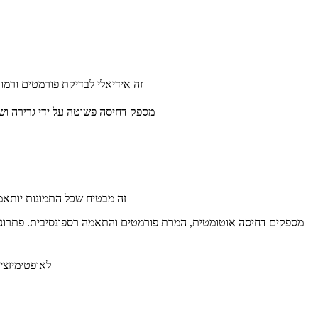
(squoosh.app) מציע דחיסה מבוססת דפדפן עם השוואת איכות בזמן אמת, תומך בפורמטים מודרניים כמו WebP ו-VIF
מספק דחיסה פשוטה על ידי גרירה וש
: שלבו דחיסת תמונות בכלי בנייה באמצעות ספריות כמו imagemin לפרויקטי
: כלים כמו n.io