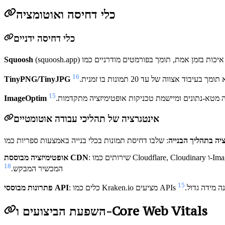
כלי דחיסה ואוטומציה
כלי דחיסה ידניים
Squoosh
16
וד אצווה של עד 20 תמונות בו זמנית.
TinyPNG/TinyJPG
15
טא-נתונים ומיישמת טכניקות אופטימיזציה מתקדמות.
ImageOptim
אינטגרציה של תהליכי עבודה אוטומטיים
יה בתהליך הבנייה
: שירותים כמו Cloudflare, Cloudinary ו-ImageKit מספקים דחיסה אוטומטית, המרת פורמטים והתאמה רספונסיבית. פתרונות אלו מבצעים אופטימיזציה לתמונות בזמן אמת בהתבסס על מאפייני
אופטימיזציה מבוססת CDN
18
המכשיר המבקש.
15
 בקנה מידה גדול.
פתרונות מבוססי API
השפעת הביצועים ו-Core Web Vitals