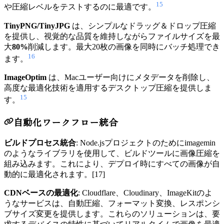
15
や圧縮レベルをテストするのに最適です。
TinyPNG/TinyJPG
は、シンプルなドラッグ＆ドロップ圧縮
を提供し、視覚的な品質を維持しながらファイルサイズを最
大
80%
削減します。最大20枚の画像を同時にバッチ処理でき
16
ます。
ImageOptim
は、Macユーザー向けにメタデータを削除し、
高度な最適化技術を適用するデスクトップ圧縮を提供しま
15
す。
自動化ワークフロー統合
ビルドプロセス統合
: Node.jsプロジェクトのためにimagemin
のようなライブラリを使用して、ビルドツールに画像圧縮を
組み込みます。これにより、デプロイ時にすべての画像が自
動的に最適化されます。
[17]
CDNベースの最適化
: Cloudflare、Cloudinary、ImageKitのよ
うなサービスは、自動圧縮、フォーマット変換、レスポンシ
ブサイズ変更を提供します。これらのソリューションは、要