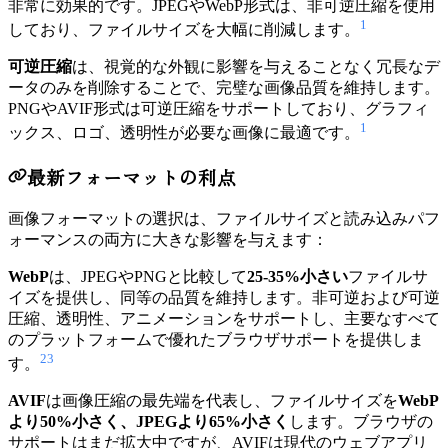
非常に効果的です。JPEGやWebP形式は、非可逆圧縮を使用
1
しており、ファイルサイズを大幅に削減します。
可逆圧縮
は、視覚的な外観に影響を与えることなく冗長なデ
ータのみを削除することで、完璧な画像品質を維持します。
PNGやAVIF形式は可逆圧縮をサポートしており、グラフィ
1
ックス、ロゴ、透明性が必要な画像に最適です。
最新フォーマットの利点
画像フォーマットの選択は、ファイルサイズと読み込みパフ
ォーマンスの両方に大きな影響を与えます：
WebP
は、JPEGやPNGと比較して
25-35%小さい
ファイルサ
イズを提供し、同等の品質を維持します。非可逆および可逆
圧縮、透明性、アニメーションをサポートし、主要なすべて
のプラットフォームで優れたブラウザサポートを提供しま
2
3
す。
AVIF
は画像圧縮の最先端を代表し、ファイルサイズを
WebP
より50%小さく、JPEGより65%小さく
します。ブラウザの
サポートはまだ拡大中ですが、AVIFは現代のウェブアプリ