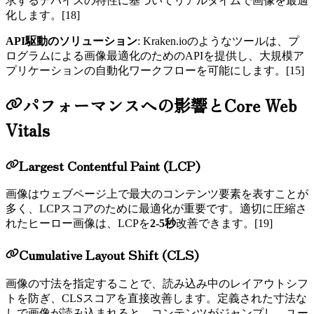
求するデバイスの特性に基づいてリアルタイムで画像を最適
化します。
[18]
API駆動のソリューション
: Kraken.ioのようなツールは、プ
ログラムによる画像最適化のためのAPIを提供し、大規模ア
プリケーションの自動化ワークフローを可能にします。
[15]
パフォーマンスへの影響とCore Web
Vitals
Largest Contentful Paint (LCP)
画像はウェブページ上で最大のコンテンツ要素を表すことが
多く、LCPスコアのために最適化が重要です。適切に圧縮さ
れたヒーロー画像は、LCPを
2-5秒
改善できます。
[19]
Cumulative Layout Shift (CLS)
画像の寸法を指定することで、読み込み中のレイアウトシフ
トを防ぎ、CLSスコアを直接改善します。定義された寸法な
しで画像が読み込まれると、コンテンツがジャンプし、ユー