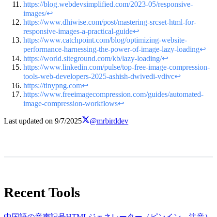
https://blog.webdevsimplified.com/2023-05/responsive-
images/
↩
https://www.dhiwise.com/post/mastering-srcset-html-for-
responsive-images-a-practical-guide
↩
https://www.catchpoint.com/blog/optimizing-website-
performance-harnessing-the-power-of-image-lazy-loading
↩
https://world.siteground.com/kb/lazy-loading/
↩
https://www.linkedin.com/pulse/top-free-image-compression-
tools-web-developers-2025-ashish-dwivedi-vdivc
↩
https://tinypng.com
↩
https://www.freeimagecompression.com/guides/automated-
image-compression-workflows
↩
Last updated on
9/7/2025
@mrbirddev
Recent Tools
中国語の音声記号HTMLジェネレーター（ピンイン、注音）