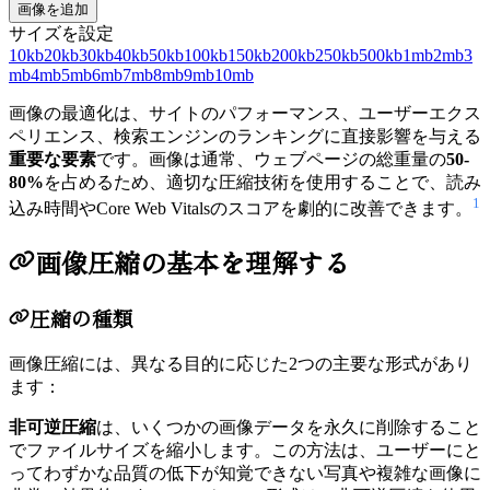
画像を追加
サイズを設定
10kb
20kb
30kb
40kb
50kb
100kb
150kb
200kb
250kb
500kb
1mb
2mb
3
mb
4mb
5mb
6mb
7mb
8mb
9mb
10mb
画像の最適化は、サイトのパフォーマンス、ユーザーエクス
ペリエンス、検索エンジンのランキングに直接影響を与える
重要な要素
です。画像は通常、ウェブページの総重量の
50-
80%
を占めるため、適切な圧縮技術を使用することで、読み
1
込み時間やCore Web Vitalsのスコアを劇的に改善できます。
画像圧縮の基本を理解する
圧縮の種類
画像圧縮には、異なる目的に応じた2つの主要な形式があり
ます：
非可逆圧縮
は、いくつかの画像データを永久に削除すること
でファイルサイズを縮小します。この方法は、ユーザーにと
ってわずかな品質の低下が知覚できない写真や複雑な画像に