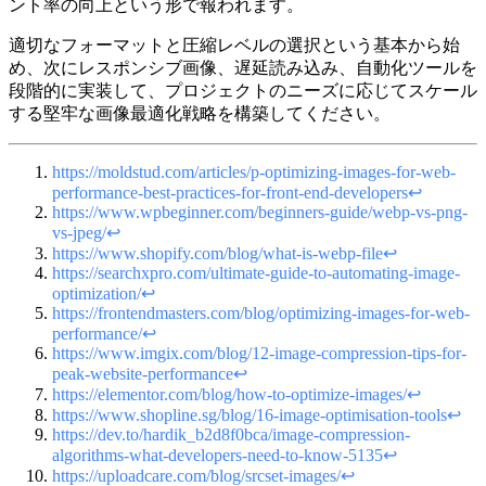
ント率の向上という形で報われます。
適切なフォーマットと圧縮レベルの選択という基本から始
め、次にレスポンシブ画像、遅延読み込み、自動化ツールを
段階的に実装して、プロジェクトのニーズに応じてスケール
する堅牢な画像最適化戦略を構築してください。
https://moldstud.com/articles/p-optimizing-images-for-web-
performance-best-practices-for-front-end-developers
↩
https://www.wpbeginner.com/beginners-guide/webp-vs-png-
vs-jpeg/
↩
https://www.shopify.com/blog/what-is-webp-file
↩
https://searchxpro.com/ultimate-guide-to-automating-image-
optimization/
↩
https://frontendmasters.com/blog/optimizing-images-for-web-
performance/
↩
https://www.imgix.com/blog/12-image-compression-tips-for-
peak-website-performance
↩
https://elementor.com/blog/how-to-optimize-images/
↩
https://www.shopline.sg/blog/16-image-optimisation-tools
↩
https://dev.to/hardik_b2d8f0bca/image-compression-
algorithms-what-developers-need-to-know-5135
↩
https://uploadcare.com/blog/srcset-images/
↩