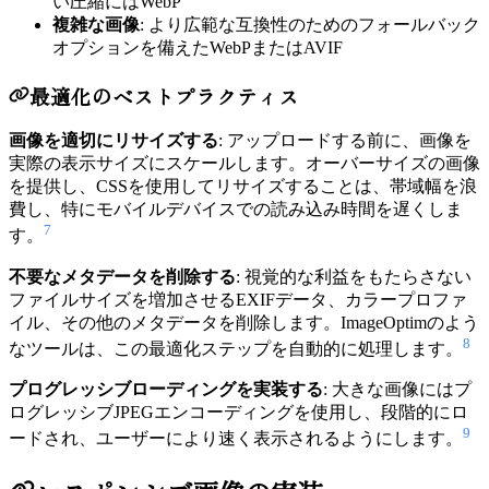
い圧縮にはWebP
複雑な画像
: より広範な互換性のためのフォールバック
オプションを備えたWebPまたはAVIF
最適化のベストプラクティス
画像を適切にリサイズする
: アップロードする前に、画像を
実際の表示サイズにスケールします。オーバーサイズの画像
を提供し、CSSを使用してリサイズすることは、帯域幅を浪
費し、特にモバイルデバイスでの読み込み時間を遅くしま
7
す。
不要なメタデータを削除する
: 視覚的な利益をもたらさない
ファイルサイズを増加させるEXIFデータ、カラープロファ
イル、その他のメタデータを削除します。ImageOptimのよう
8
なツールは、この最適化ステップを自動的に処理します。
プログレッシブローディングを実装する
: 大きな画像にはプ
ログレッシブJPEGエンコーディングを使用し、段階的にロ
9
ードされ、ユーザーにより速く表示されるようにします。