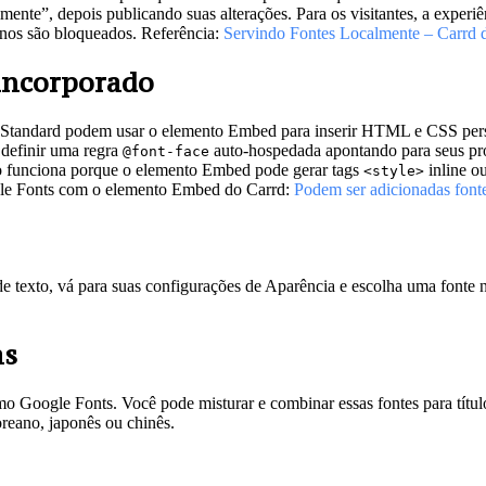
nte”, depois publicando suas alterações. Para os visitantes, a experi
nos são bloqueados. Referência:
Servindo Fontes Localmente – Carrd 
 incorporado
Pro Standard podem usar o elemento Embed para inserir HTML e CSS pers
 definir uma regra
auto-hospedada apontando para seus pr
@font-face
so funciona porque o elemento Embed pode gerar tags
inline o
<style>
gle Fonts com o elemento Embed do Carrd:
Podem ser adicionadas fonte
 de texto, vá para suas configurações de Aparência e escolha uma fon
as
o Google Fonts. Você pode misturar e combinar essas fontes para título
oreano, japonês ou chinês.