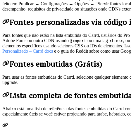
feito em Publicar → Configurações → Opções → “Servir fontes localme
desempenho, requisitos de privacidade ou situações onde CDNs exter
Fontes personalizadas via código
Para fontes que não estão na lista embutida do Carrd, usuários do 
Adobe Fonts ou outro CDN usando
ou uma tag
, ou
@import
<link>
elementos específicos usando seletores CSS ou IDs de elementos. Is
Personalizado – Carrd docs
e o guia do Reddit sobre como usar Goo
Fontes embutidas (Grátis)
Para usar as fontes embutidas do Carrd, selecione qualquer elemento
upgrade.
Lista completa de fontes embutid
Abaixo está uma lista de referência das fontes embutidas do Carrd com
especialmente úteis se você estiver projetando para árabe, hebraico, c