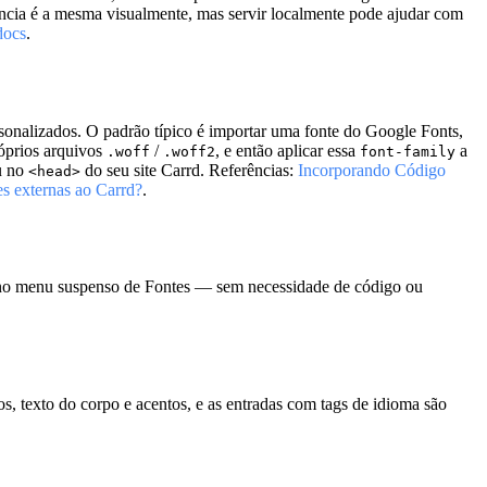
ência é a mesma visualmente, mas servir localmente pode ajudar com
docs
.
onalizados. O padrão típico é importar uma fonte do Google Fonts,
óprios arquivos
/
, e então aplicar essa
a
.woff
.woff2
font-family
u no
do seu site Carrd. Referências:
Incorporando Código
<head>
s externas ao Carrd?
.
te no menu suspenso de Fontes — sem necessidade de código ou
s, texto do corpo e acentos, e as entradas com tags de idioma são