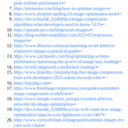
peak-website-performance
↩
https://elementor.com/blog/how-to-optimize-images/
↩
https://www.shopline.sg/blog/16-image-optimisation-tools
↩
https://dev.to/hardik_b2d8f0bca/image-compression-
algorithms-what-developers-need-to-know-5135
↩
https://uploadcare.com/blog/srcset-images/
↩
https://blog.webdevsimplified.com/2023-05/responsive-
images/
↩
https://www.dhiwise.com/post/mastering-srcset-html-for-
responsive-images-a-practical-guide
↩
https://www.catchpoint.com/blog/optimizing-website-
performance-harnessing-the-power-of-image-lazy-loading
↩
https://world.siteground.com/kb/lazy-loading/
↩
https://www.linkedin.com/pulse/top-free-image-compression-
tools-web-developers-2025-ashish-dwivedi-vdivc
↩
https://tinypng.com
↩
https://www.freeimagecompression.com/guides/automated-
image-compression-workflows
↩
https://www.meegle.com/en_us/topics/content-delivery-
network/cdn-image-optimization
↩
https://dev.to/hardik_b2d8f0bca/core-web-vitals-how-image-
optimization-impacts-your-lighthouse-score-3407
↩
https://www.corewebvitals.io/pagespeed/optimize-images-for-
core-web-vitals
↩