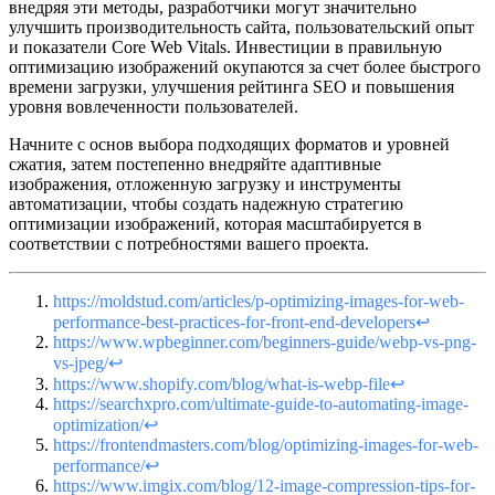
внедряя эти методы, разработчики могут значительно
улучшить производительность сайта, пользовательский опыт
и показатели Core Web Vitals. Инвестиции в правильную
оптимизацию изображений окупаются за счет более быстрого
времени загрузки, улучшения рейтинга SEO и повышения
уровня вовлеченности пользователей.
Начните с основ выбора подходящих форматов и уровней
сжатия, затем постепенно внедряйте адаптивные
изображения, отложенную загрузку и инструменты
автоматизации, чтобы создать надежную стратегию
оптимизации изображений, которая масштабируется в
соответствии с потребностями вашего проекта.
https://moldstud.com/articles/p-optimizing-images-for-web-
performance-best-practices-for-front-end-developers
↩
https://www.wpbeginner.com/beginners-guide/webp-vs-png-
vs-jpeg/
↩
https://www.shopify.com/blog/what-is-webp-file
↩
https://searchxpro.com/ultimate-guide-to-automating-image-
optimization/
↩
https://frontendmasters.com/blog/optimizing-images-for-web-
performance/
↩
https://www.imgix.com/blog/12-image-compression-tips-for-