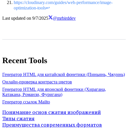
https://cloudinary.com/guides/web-performance/image-
optimization-tools
↩
Last updated on
9/7/2025
@mrbirddev
Recent Tools
Генератор HTML для китайской фонетики (Пиньинь, Чжуинь)
Онлайн-проверка контраста цветов
Генератор HTML для японской фонетики (Хирагана,
Катакана, Романзи, Фуригана)
Генератор ссылок Mailto
Понимание основ сжатия изображений
Типы сжатия
Преимущества современных форматов