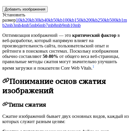
Добавить изображения
Установить
размер
10kb
20kb
30kb
40kb
50kb
100kb
150kb
200kb
250kb
500kb
1m
b
2mb
3mb
4mb
5mb
6mb
7mb
8mb
9mb
10mb
Оптимизация изображений — это
критический фактор
в
веб-разработке, который напрямую влияет на
производительность сайта, пользовательский опыт и
рейтинги в поисковых системах. Поскольку изображения
обычно составляют
50-80%
от общего веса веб-страницы,
правильные методы сжатия могут значительно улучшить
1
время загрузки и показатели Core Web Vitals.
Понимание основ сжатия
изображений
Типы сжатия
Сжатие изображений бывает двух основных видов, каждый из
которых служит разным целям: