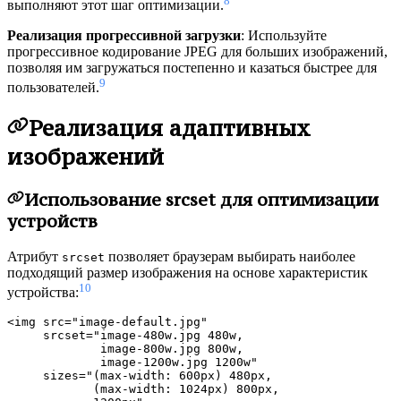
8
выполняют этот шаг оптимизации.
Реализация прогрессивной загрузки
: Используйте
прогрессивное кодирование JPEG для больших изображений,
позволяя им загружаться постепенно и казаться быстрее для
9
пользователей.
Реализация адаптивных
изображений
Использование srcset для оптимизации
устройств
Атрибут
позволяет браузерам выбирать наиболее
srcset
подходящий размер изображения на основе характеристик
10
устройства:
<img src="image-default.jpg"

     srcset="image-480w.jpg 480w,

             image-800w.jpg 800w,

             image-1200w.jpg 1200w"

     sizes="(max-width: 600px) 480px,

            (max-width: 1024px) 800px,
