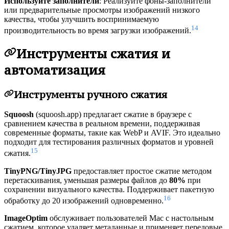
Используйте заполнители
: Реализуйте фоны-заполнители
или предварительные просмотры изображений низкого
качества, чтобы улучшить воспринимаемую
14
производительность во время загрузки изображений.
Инструменты сжатия и
автоматизация
Инструменты ручного сжатия
Squoosh
(squoosh.app) предлагает сжатие в браузере с
сравнением качества в реальном времени, поддерживая
современные форматы, такие как WebP и AVIF. Это идеально
подходит для тестирования различных форматов и уровней
15
сжатия.
TinyPNG/TinyJPG
предоставляет простое сжатие методом
перетаскивания, уменьшая размеры файлов до
80%
при
сохранении визуального качества. Поддерживает пакетную
16
обработку до 20 изображений одновременно.
ImageOptim
обслуживает пользователей Mac с настольным
сжатием, которое удаляет метаданные и применяет передовые