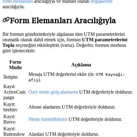
form elemanları
aracılığıyla ve manuel olarak
değişkenler
aracılığıyla.
Form Elemanları Aracılığıyla
Bir formun gönderimleriyle algılanan tüm UTM parametrelerini
otomatik olarak dahil etmek için, formun
UTM parametrelerini
Topla
seçeneğini etkinleştirin (varsa). Değerler, formun moduna
göre işlenecektir:
Form
Açıklama
Modu
Mesaja UTM değerlerini ekler (ör.
UTM Kaynağı:
İletişim
).
afiş
Kayıt:
ActiveCam
Özel metin giriş alanlarını
UTM değerleriyle doldurur.
paign
Kayıt:
Abone alanlarını UTM değerleriyle doldurur.
beehiiv
Kayıt:
Metin özniteliklerini
UTM değerleriyle doldurur.
Brevo
Kayıt:
Buttondow
Alanları UTM değerleriyle doldurur.