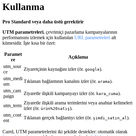
Kullanma
Pro Standard veya daha üstü gerektirir
UTM parametreleri
, çevrimiçi pazarlama kampanyalarının
performansını izlemek için kullanılan
URL parametreleri
alt
kümesidir. İşte kısa bir özet:
Paramet
Açıklama
re
utm_sour
Ziyaretçinin kaynağını izler (ör.
).
google
ce
utm_medi
Tıklanan bağlantının kanalını izler (ör.
).
arama
um
utm_cam
Ziyaretle ilişkili kampanyayı izler (ör.
).
kara_cuma
paign
Ziyaretle ilişkili arama terimlerini veya anahtar kelimeleri
utm_term
izler (ör.
).
ürün%20satış
utm_cont
Tıklanan gerçek bağlantıyı izler (ör.
).
şimdi_satın_al
ent
Carrd, UTM parametrelerini iki şekilde destekler: otomatik olarak