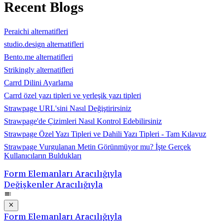
Recent Blogs
Peraichi alternatifleri
studio.design alternatifleri
Bento.me alternatifleri
Strikingly alternatifleri
Carrd Dilini Ayarlama
Carrd özel yazı tipleri ve yerleşik yazı tipleri
Strawpage URL'sini Nasıl Değiştirirsiniz
Strawpage'de Çizimleri Nasıl Kontrol Edebilirsiniz
Strawpage Özel Yazı Tipleri ve Dahili Yazı Tipleri - Tam Kılavuz
Strawpage Vurgulanan Metin Görünmüyor mu? İşte Gerçek
Kullanıcıların Buldukları
Form Elemanları Aracılığıyla
Değişkenler Aracılığıyla
Form Elemanları Aracılığıyla