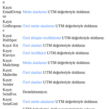
n
Kayıt:
EmailOctop
Metin alanlarını
UTM değerleriyle doldurur.
us
Kayıt:
GetRespons
Özel metin alanlarını
UTM değerleriyle doldurur.
e
Kayıt:
Özel iletişim özelliklerini
UTM değerleriyle doldurur.
HubSpot
Kayıt: Kit
Özel alanları
UTM değerleriyle doldurur.
Kayıt:
Özel özellikleri
UTM değerleriyle doldurur.
Klaviyo
Kayıt:
Metin alanlarını
UTM değerleriyle doldurur.
Mailchimp
Kayıt:
Özel alanları
UTM değerleriyle doldurur.
Mailerlite
Kayıt:
Özel alanları
UTM değerleriyle doldurur.
Sender
Kayıt:
Desteklenmiyor.
SendFox
Kayıt:
Özel metin alanlarını
UTM değerleriyle doldurur.
SendGrid