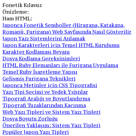
Fonetik Kılavuz
Önizleme:
Ham HTML:
Japonca Fonetik Semboller (Hiragana, Katakana,
Romanji, Furigana) Web Sayfasında Nasıl Gösterilir
Japon Yazı Sistemlerini Anlamak
Japon Karakterleri için Temel HTML Kurulumu
Karakter Kodlaması Beyanı
Dosya Kodlama Gereksinimleri
HTML Ruby Elemanları ile Furigana Uygulama
Temel Ruby İşaretleme Yapısı
Gelişmiş Furigana Teknikleri
Japonca Metinler için CSS Tipografisi
Yazı Tipi Seçimi ve Yedek Yığınlar
Tipografi Aralığı ve Boyutlandırma
Tipografi Tuzaklarından Kaçınma
Web Yazı Tipleri ve Sistem Yazı Tipleri
Dosya Boyutu Zorluğu
Önerilen Yaklaşım: Sistem Yazı Tipleri
Popüler Japon Yazı Tipleri