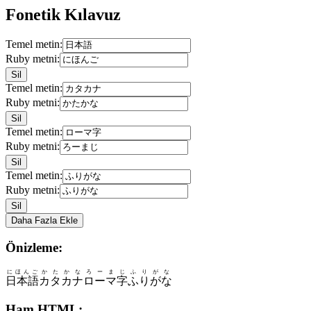
Fonetik Kılavuz
Temel metin:
Ruby metni:
Sil
Temel metin:
Ruby metni:
Sil
Temel metin:
Ruby metni:
Sil
Temel metin:
Ruby metni:
Sil
Daha Fazla Ekle
Önizleme:
にほんご
かたかな
ろーまじ
ふりがな
日本語
カタカナ
ローマ字
ふりがな
Ham HTML: