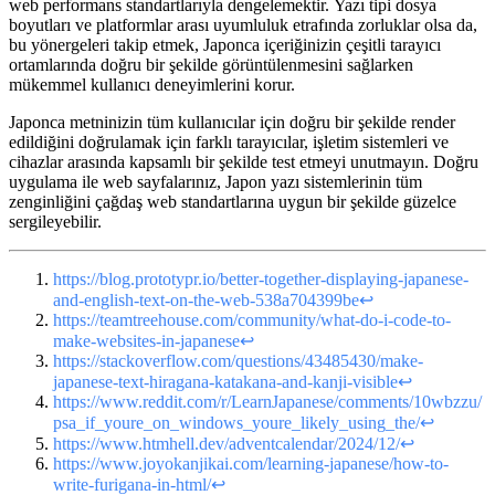
web performans standartlarıyla dengelemektir. Yazı tipi dosya
boyutları ve platformlar arası uyumluluk etrafında zorluklar olsa da,
bu yönergeleri takip etmek, Japonca içeriğinizin çeşitli tarayıcı
ortamlarında doğru bir şekilde görüntülenmesini sağlarken
mükemmel kullanıcı deneyimlerini korur.
Japonca metninizin tüm kullanıcılar için doğru bir şekilde render
edildiğini doğrulamak için farklı tarayıcılar, işletim sistemleri ve
cihazlar arasında kapsamlı bir şekilde test etmeyi unutmayın. Doğru
uygulama ile web sayfalarınız, Japon yazı sistemlerinin tüm
zenginliğini çağdaş web standartlarına uygun bir şekilde güzelce
sergileyebilir.
https://blog.prototypr.io/better-together-displaying-japanese-
and-english-text-on-the-web-538a704399be
↩
https://teamtreehouse.com/community/what-do-i-code-to-
make-websites-in-japanese
↩
https://stackoverflow.com/questions/43485430/make-
japanese-text-hiragana-katakana-and-kanji-visible
↩
https://www.reddit.com/r/LearnJapanese/comments/10wbzzu/
psa_if_youre_on_windows_youre_likely_using_the/
↩
https://www.htmhell.dev/adventcalendar/2024/12/
↩
https://www.joyokanjikai.com/learning-japanese/how-to-
write-furigana-in-html/
↩