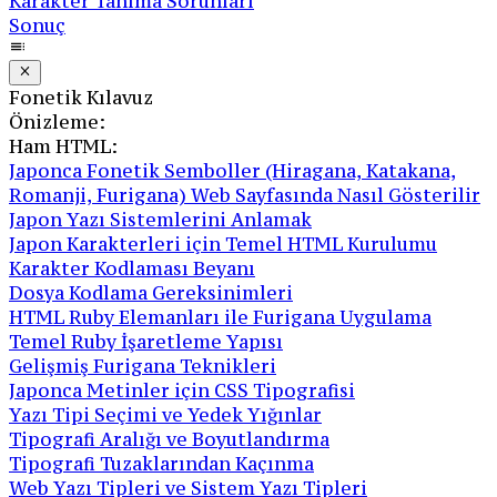
Karakter Tanıma Sorunları
Sonuç
Fonetik Kılavuz
Önizleme:
Ham HTML:
Japonca Fonetik Semboller (Hiragana, Katakana,
Romanji, Furigana) Web Sayfasında Nasıl Gösterilir
Japon Yazı Sistemlerini Anlamak
Japon Karakterleri için Temel HTML Kurulumu
Karakter Kodlaması Beyanı
Dosya Kodlama Gereksinimleri
HTML Ruby Elemanları ile Furigana Uygulama
Temel Ruby İşaretleme Yapısı
Gelişmiş Furigana Teknikleri
Japonca Metinler için CSS Tipografisi
Yazı Tipi Seçimi ve Yedek Yığınlar
Tipografi Aralığı ve Boyutlandırma
Tipografi Tuzaklarından Kaçınma
Web Yazı Tipleri ve Sistem Yazı Tipleri