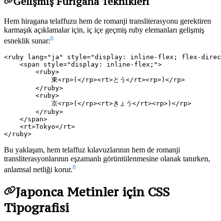
Gelişmiş Furigana Teknikleri
Hem hiragana telaffuzu hem de romanji transliterasyonu gerektiren
karmaşık açıklamalar için, iç içe geçmiş ruby elemanları gelişmiş
8
esneklik sunar:
<ruby lang="ja" style="display: inline-flex; flex-direc
    <span style="display: inline-flex;">

        <ruby>

            東<rp>(</rp><rt>とう</rt><rp>)</rp>

        </ruby>

        <ruby>

            京<rp>(</rp><rt>きょう</rt><rp>)</rp>

        </ruby>

    </span>

    <rt>Tokyo</rt>

Bu yaklaşım, hem telaffuz kılavuzlarının hem de romanji
transliterasyonlarının eşzamanlı görüntülenmesine olanak tanırken,
8
anlamsal netliği korur.
Japonca Metinler için CSS
Tipografisi