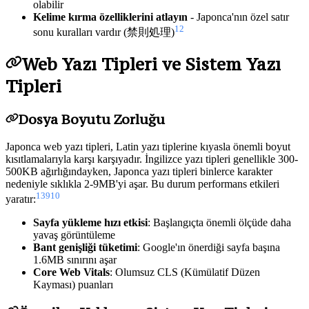
olabilir
Kelime kırma özelliklerini atlayın
- Japonca'nın özel satır
12
sonu kuralları vardır (禁則処理)
Web Yazı Tipleri ve Sistem Yazı
Tipleri
Dosya Boyutu Zorluğu
Japonca web yazı tipleri, Latin yazı tiplerine kıyasla önemli boyut
kısıtlamalarıyla karşı karşıyadır. İngilizce yazı tipleri genellikle 300-
500KB ağırlığındayken, Japonca yazı tipleri binlerce karakter
nedeniyle sıklıkla 2-9MB'yi aşar. Bu durum performans etkileri
13
9
10
yaratır:
Sayfa yükleme hızı etkisi
: Başlangıçta önemli ölçüde daha
yavaş görüntüleme
Bant genişliği tüketimi
: Google'ın önerdiği sayfa başına
1.6MB sınırını aşar
Core Web Vitals
: Olumsuz CLS (Kümülatif Düzen
Kayması) puanları