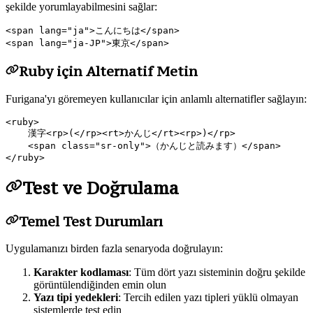
şekilde yorumlayabilmesini sağlar:
<span lang="ja">こんにちは</span>

Ruby için Alternatif Metin
Furigana'yı göremeyen kullanıcılar için anlamlı alternatifler sağlayın:
<ruby>

    漢字<rp>(</rp><rt>かんじ</rt><rp>)</rp>

    <span class="sr-only">（かんじと読みます）</span>

Test ve Doğrulama
Temel Test Durumları
Uygulamanızı birden fazla senaryoda doğrulayın:
Karakter kodlaması
: Tüm dört yazı sisteminin doğru şekilde
görüntülendiğinden emin olun
Yazı tipi yedekleri
: Tercih edilen yazı tipleri yüklü olmayan
sistemlerde test edin