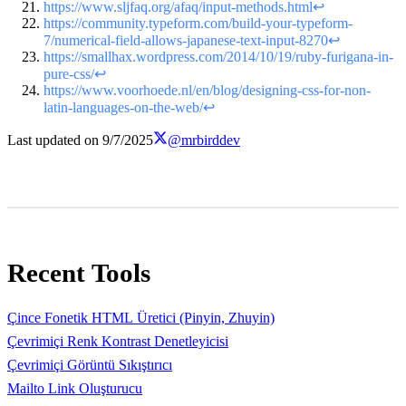
https://www.sljfaq.org/afaq/input-methods.html
↩
https://community.typeform.com/build-your-typeform-
7/numerical-field-allows-japanese-text-input-8270
↩
https://smallhax.wordpress.com/2014/10/19/ruby-furigana-in-
pure-css/
↩
https://www.voorhoede.nl/en/blog/designing-css-for-non-
latin-languages-on-the-web/
↩
Last updated on
9/7/2025
@mrbirddev
Recent Tools
Çince Fonetik HTML Üretici (Pinyin, Zhuyin)
Çevrimiçi Renk Kontrast Denetleyicisi
Çevrimiçi Görüntü Sıkıştırıcı
Mailto Link Oluşturucu