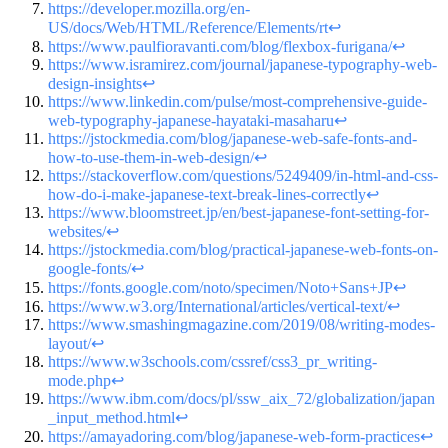
https://developer.mozilla.org/en-
US/docs/Web/HTML/Reference/Elements/rt
↩
https://www.paulfioravanti.com/blog/flexbox-furigana/
↩
https://www.isramirez.com/journal/japanese-typography-web-
design-insights
↩
https://www.linkedin.com/pulse/most-comprehensive-guide-
web-typography-japanese-hayataki-masaharu
↩
https://jstockmedia.com/blog/japanese-web-safe-fonts-and-
how-to-use-them-in-web-design/
↩
https://stackoverflow.com/questions/5249409/in-html-and-css-
how-do-i-make-japanese-text-break-lines-correctly
↩
https://www.bloomstreet.jp/en/best-japanese-font-setting-for-
websites/
↩
https://jstockmedia.com/blog/practical-japanese-web-fonts-on-
google-fonts/
↩
https://fonts.google.com/noto/specimen/Noto+Sans+JP
↩
https://www.w3.org/International/articles/vertical-text/
↩
https://www.smashingmagazine.com/2019/08/writing-modes-
layout/
↩
https://www.w3schools.com/cssref/css3_pr_writing-
mode.php
↩
https://www.ibm.com/docs/pl/ssw_aix_72/globalization/japan
_input_method.html
↩
https://amayadoring.com/blog/japanese-web-form-practices
↩