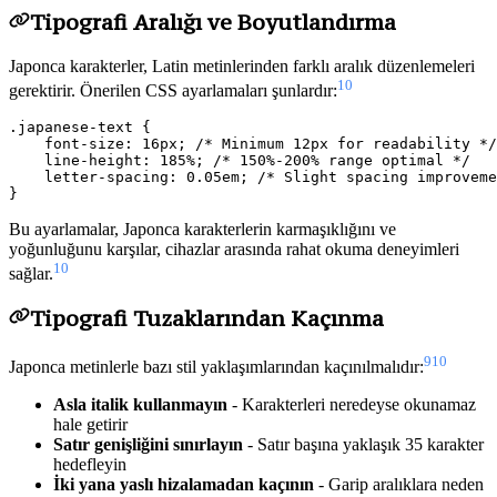
Tipografi Aralığı ve Boyutlandırma
Japonca karakterler, Latin metinlerinden farklı aralık düzenlemeleri
10
gerektirir. Önerilen CSS ayarlamaları şunlardır:
.japanese-text {

    font-size: 16px; /* Minimum 12px for readability */

    line-height: 185%; /* 150%-200% range optimal */

    letter-spacing: 0.05em; /* Slight spacing improveme
Bu ayarlamalar, Japonca karakterlerin karmaşıklığını ve
yoğunluğunu karşılar, cihazlar arasında rahat okuma deneyimleri
10
sağlar.
Tipografi Tuzaklarından Kaçınma
9
10
Japonca metinlerle bazı stil yaklaşımlarından kaçınılmalıdır:
Asla italik kullanmayın
- Karakterleri neredeyse okunamaz
hale getirir
Satır genişliğini sınırlayın
- Satır başına yaklaşık 35 karakter
hedefleyin
İki yana yaslı hizalamadan kaçının
- Garip aralıklara neden