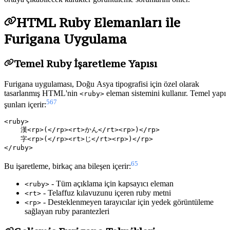
HTML Ruby Elemanları ile
Furigana Uygulama
Temel Ruby İşaretleme Yapısı
Furigana uygulaması, Doğu Asya tipografisi için özel olarak
tasarlanmış HTML'nin
eleman sistemini kullanır. Temel yapı
<ruby>
5
6
7
şunları içerir:
<ruby>

    漢<rp>(</rp><rt>かん</rt><rp>)</rp>

    字<rp>(</rp><rt>じ</rt><rp>)</rp>

6
5
Bu işaretleme, birkaç ana bileşen içerir:
- Tüm açıklama için kapsayıcı eleman
<ruby>
- Telaffuz kılavuzunu içeren ruby metni
<rt>
- Desteklenmeyen tarayıcılar için yedek görüntüleme
<rp>
sağlayan ruby parantezleri