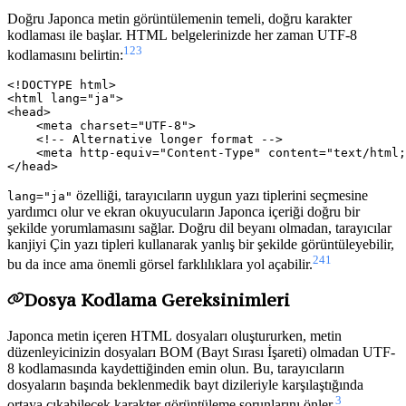
Doğru Japonca metin görüntülemenin temeli, doğru karakter
kodlaması ile başlar. HTML belgelerinizde her zaman UTF-8
1
2
3
kodlamasını belirtin:
<!DOCTYPE html>

<html lang="ja">

<head>

    <meta charset="UTF-8">

    <!-- Alternative longer format -->

    <meta http-equiv="Content-Type" content="text/html;
özelliği, tarayıcıların uygun yazı tiplerini seçmesine
lang="ja"
yardımcı olur ve ekran okuyucuların Japonca içeriği doğru bir
şekilde yorumlamasını sağlar. Doğru dil beyanı olmadan, tarayıcılar
kanjiyi Çin yazı tipleri kullanarak yanlış bir şekilde görüntüleyebilir,
2
4
1
bu da ince ama önemli görsel farklılıklara yol açabilir.
Dosya Kodlama Gereksinimleri
Japonca metin içeren HTML dosyaları oluştururken, metin
düzenleyicinizin dosyaları BOM (Bayt Sırası İşareti) olmadan UTF-
8 kodlamasında kaydettiğinden emin olun. Bu, tarayıcıların
dosyaların başında beklenmedik bayt dizileriyle karşılaştığında
3
ortaya çıkabilecek karakter görüntüleme sorunlarını önler.