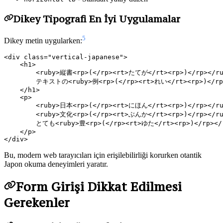
Dikey Tipografi En İyi Uygulamalar
5
Dikey metin uygularken:
<div class="vertical-japanese">

    <h1>

        <ruby>縦書<rp>(</rp><rt>たてが</rt><rp>)</rp></r
        テキストの<ruby>例<rp>(</rp><rt>れい</rt><rp>)</rp>
    </h1>

    <p>

        <ruby>日本<rp>(</rp><rt>にほん</rt><rp>)</rp></ru
        <ruby>文化<rp>(</rp><rt>ぶんか</rt><rp>)</rp></ru
        とても<ruby>豊<rp>(</rp><rt>ゆた</rt><rp>)</rp><
    </p>

Bu, modern web tarayıcıları için erişilebilirliği korurken otantik
Japon okuma deneyimleri yaratır.
Form Girişi Dikkat Edilmesi
Gerekenler