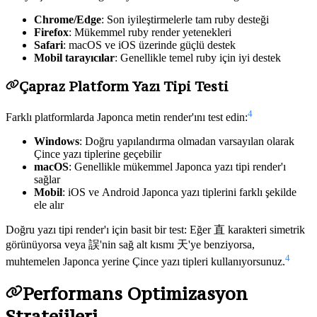
Chrome/Edge
: Son iyileştirmelerle tam ruby desteği
Firefox
: Mükemmel ruby render yetenekleri
Safari
: macOS ve iOS üzerinde güçlü destek
Mobil tarayıcılar
: Genellikle temel ruby için iyi destek
Çapraz Platform Yazı Tipi Testi
4
Farklı platformlarda Japonca metin render'ını test edin:
Windows
: Doğru yapılandırma olmadan varsayılan olarak
Çince yazı tiplerine geçebilir
macOS
: Genellikle mükemmel Japonca yazı tipi render'ı
sağlar
Mobil
: iOS ve Android Japonca yazı tiplerini farklı şekilde
ele alır
Doğru yazı tipi render'ı için basit bir test: Eğer 直 karakteri simetrik
görünüyorsa veya 誤'nin sağ alt kısmı 天'ye benziyorsa,
4
muhtemelen Japonca yerine Çince yazı tipleri kullanıyorsunuz.
Performans Optimizasyon
Stratejileri