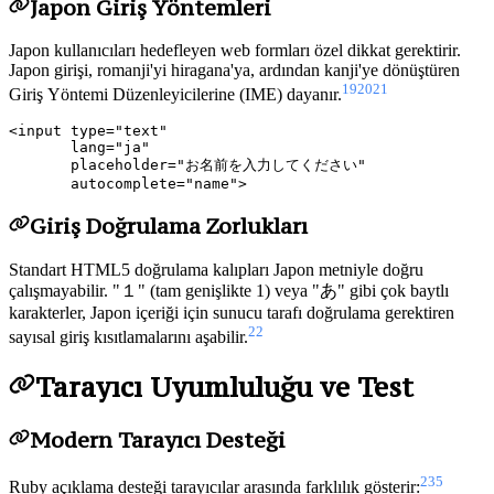
Japon Giriş Yöntemleri
Japon kullanıcıları hedefleyen web formları özel dikkat gerektirir.
Japon girişi, romanji'yi hiragana'ya, ardından kanji'ye dönüştüren
19
20
21
Giriş Yöntemi Düzenleyicilerine (IME) dayanır.
<input type="text"

       lang="ja"

       placeholder="お名前を入力してください"

Giriş Doğrulama Zorlukları
Standart HTML5 doğrulama kalıpları Japon metniyle doğru
çalışmayabilir. "１" (tam genişlikte 1) veya "あ" gibi çok baytlı
karakterler, Japon içeriği için sunucu tarafı doğrulama gerektiren
22
sayısal giriş kısıtlamalarını aşabilir.
Tarayıcı Uyumluluğu ve Test
Modern Tarayıcı Desteği
23
5
Ruby açıklama desteği tarayıcılar arasında farklılık gösterir: