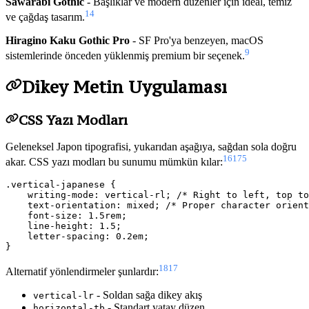
Sawarabi Gothic
- Başlıklar ve modern düzenler için ideal, temiz
14
ve çağdaş tasarım.
Hiragino Kaku Gothic Pro
- SF Pro'ya benzeyen, macOS
9
sistemlerinde önceden yüklenmiş premium bir seçenek.
Dikey Metin Uygulaması
CSS Yazı Modları
Geleneksel Japon tipografisi, yukarıdan aşağıya, sağdan sola doğru
16
17
5
akar. CSS yazı modları bu sunumu mümkün kılar:
.vertical-japanese {

    writing-mode: vertical-rl; /* Right to left, top to
    text-orientation: mixed; /* Proper character orient
    font-size: 1.5rem;

    line-height: 1.5;

    letter-spacing: 0.2em;

18
17
Alternatif yönlendirmeler şunlardır:
- Soldan sağa dikey akış
vertical-lr
- Standart yatay düzen
horizontal-tb