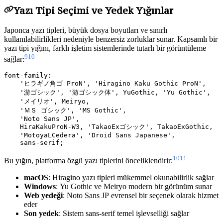
Yazı Tipi Seçimi ve Yedek Yığınlar
Japonca yazı tipleri, büyük dosya boyutları ve sınırlı
kullanılabilirlikleri nedeniyle benzersiz zorluklar sunar. Kapsamlı bir
yazı tipi yığını, farklı işletim sistemlerinde tutarlı bir görüntüleme
9
10
sağlar:
font-family:

    'ヒラギノ角ゴ ProN', 'Hiragino Kaku Gothic ProN',

    '游ゴシック', '游ゴシック体', YuGothic, 'Yu Gothic',

    'メイリオ', Meiryo,

    'ＭＳ ゴシック', 'MS Gothic',

    'Noto Sans JP',

    HiraKakuProN-W3, 'TakaoExゴシック', TakaoExGothic,

    'MotoyaLCedera', 'Droid Sans Japanese',

10
11
Bu yığın, platforma özgü yazı tiplerini önceliklendirir:
macOS
: Hiragino yazı tipleri mükemmel okunabilirlik sağlar
Windows
: Yu Gothic ve Meiryo modern bir görünüm sunar
Web yedeği
: Noto Sans JP evrensel bir seçenek olarak hizmet
eder
Son yedek
: Sistem sans-serif temel işlevselliği sağlar