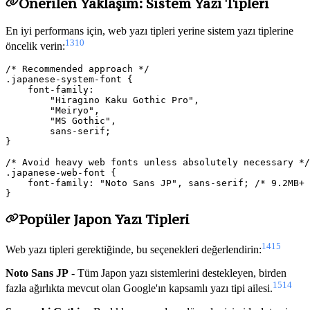
Önerilen Yaklaşım: Sistem Yazı Tipleri
En iyi performans için, web yazı tipleri yerine sistem yazı tiplerine
13
10
öncelik verin:
/* Recommended approach */

.japanese-system-font {

    font-family:

        "Hiragino Kaku Gothic Pro",

        "Meiryo",

        "MS Gothic",

        sans-serif;

}

/* Avoid heavy web fonts unless absolutely necessary */

.japanese-web-font {

    font-family: "Noto Sans JP", sans-serif; /* 9.2MB+ 
Popüler Japon Yazı Tipleri
14
15
Web yazı tipleri gerektiğinde, bu seçenekleri değerlendirin:
Noto Sans JP
- Tüm Japon yazı sistemlerini destekleyen, birden
15
14
fazla ağırlıkta mevcut olan Google'ın kapsamlı yazı tipi ailesi.