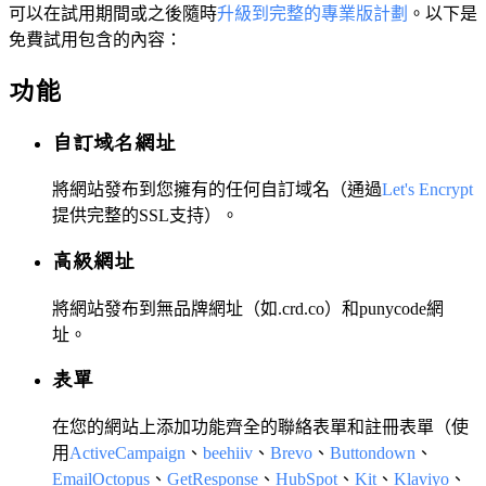
可以在試用期間或之後隨時
升級到完整的專業版計劃
。以下是
免費試用包含的內容：
功能
自訂域名網址
將網站發布到您擁有的任何自訂域名（通過
Let's Encrypt
提供完整的SSL支持）。
高級網址
將網站發布到無品牌網址（如.crd.co）和punycode網
址。
表單
在您的網站上添加功能齊全的聯絡表單和註冊表單（使
用
ActiveCampaign
、
beehiiv
、
Brevo
、
Buttondown
、
EmailOctopus
、
GetResponse
、
HubSpot
、
Kit
、
Klaviyo
、