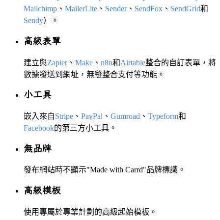
Mailchimp
、
MailerLite
、
Sender
、
SendFox
、
SendGrid
和
Sendy
）。
高級表單
建立與
Zapier
、
Make
、
n8n
和
Airtable
整合的自訂表單，將
數據發送到網址，無縫整合支付等功能。
小工具
嵌入來自
Stripe
、
PayPal
、
Gumroad
、
Typeform
和
Facebook
的第三方小工具。
無品牌
發布網站時不顯示"Made with Carrd"品牌標識。
高級模板
使用專屬於專業計劃的高級起始模板。