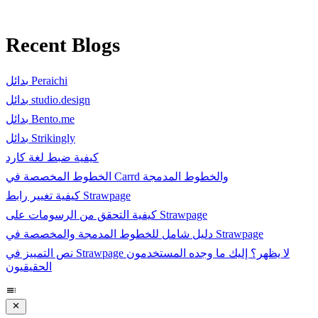
Recent Blogs
بدائل Peraichi
بدائل studio.design
بدائل Bento.me
بدائل Strikingly
كيفية ضبط لغة كارد
الخطوط المخصصة في Carrd والخطوط المدمجة
كيفية تغيير رابط Strawpage
كيفية التحقق من الرسومات على Strawpage
دليل شامل للخطوط المدمجة والمخصصة في Strawpage
نص التمييز في Strawpage لا يظهر؟ إليك ما وجده المستخدمون
الحقيقيون