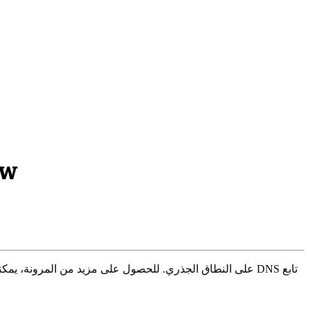
ربط نطاق e