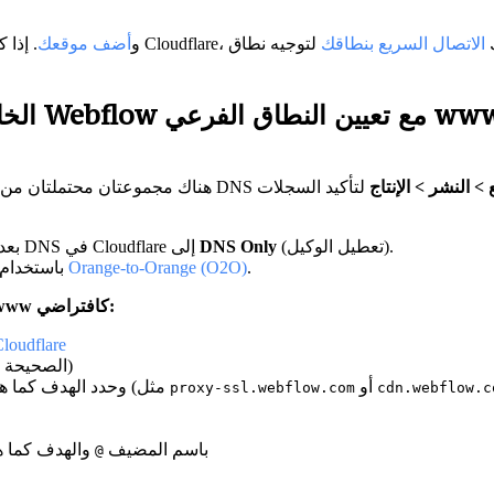
Clo، يمكنك
الاتصال السريع بنطاقك
لتوجيه نطاق Cloudflare الخاص بك إلى Webflow وضبط سجلات DNS
قم بإنشاء حساب مع Cloudflare و
أضف موقعك
> النشر > الإنتاج
لتأكيد السجلات
(تعطيل الوكيل).
DNS Only
بعد، قم بتعيين جميع سجلات DNS في Cloudflare إلى
.
Orange-to-Orange (O2O)
بمجرد النقل، يمكنك تمكين الوكيل لاستخدام ميزات Cloudflare باستخدام
لربط نطاق Cloudflare المخصص الخاص بك وتعيين النطاق الفرعي www كافتراضي:
توجيه سجلات NS مباشرة من مسجل النطاق إلى حسابك في e
(انسخ سجلات DNS الصحيحة)
أو
(مثل
وحدد الهدف كما 
proxy-ssl.webflow.com
cdn.webflow.c
باسم المضيف
والهدف كما 
@