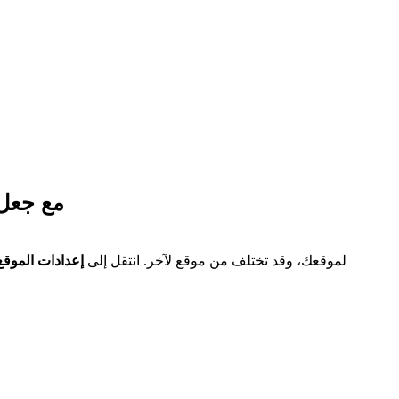
كيفية توجيه نطاق
اعتبارًا من أبريل 2025، تقوم Webflow بتحديث سجلات DNS. هناك مجموعتان محتملتان من سجلات DNS لموقعك، وقد تختلف من موقع لآخر. انتقل إلى
إعدادات الموقع 