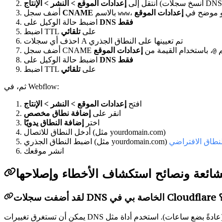
انتقل إلى
إعدادات الموقع
>
النشر
>
الإنتاج
هو موضح في
إعدادات الموقع
بالاسم
CNAME
أضف سجل
www
DNS فقط
اضبط حالة الوكيل على
اضبط TTL على
تلقائي
احذف أي سجلات A تم تعيينها على النطاق الجذري
لاسم
، باستخدام القيمة من
إعدادات الموقع
@
DNS فقط
اضبط حالة الوكيل على
اضبط TTL على
تلقائي
ثم، في Webflow:
افتح
إعدادات الموقع
>
النشر
>
الإنتاج
انقر على
إضافة نطاق مخصص
اختر
إضافة النطاق يدويًا
أدخل النطاق للاتصال (مثل yourdomain.com)
لنطاق الافتراضي
انشر موقعك
لشائعة ونصائح استكشاف الأخطاء وإصلاحها
؟