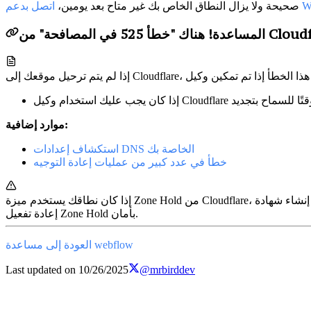
Webf
صحيحة ولا يزال النطاق الخاص بك غير متاح بعد يومين،
موارد إضافية:
استكشاف إعدادات DNS الخاصة بك
خطأ في عدد كبير من عمليات إعادة التوجيه
إذا كان نطاقك يستخدم ميزة Zone Hold من Cloudflare، فقد يفشل إنشاء شهادة SSL أثناء الاتصال أو النقل. قم بإلغاء Zone Hold في حساب Cloudflare الخاص بك قبل المتابعة. بعد إنشاء شهادة SSL، يمكنك
إعادة تفعيل Zone Hold بأمان.
العودة إلى مساعدة webflow
Last updated on
10/26/2025
@mrbirddev