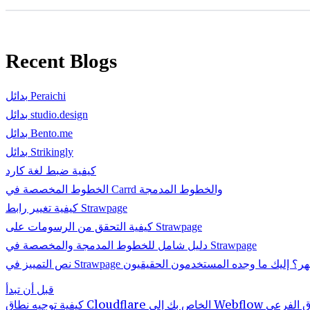
Recent Blogs
بدائل Peraichi
بدائل studio.design
بدائل Bento.me
بدائل Strikingly
كيفية ضبط لغة كارد
الخطوط المخصصة في Carrd والخطوط المدمجة
كيفية تغيير رابط Strawpage
كيفية التحقق من الرسومات على Strawpage
دليل شامل للخطوط المدمجة والمخصصة في Strawpage
ييز في Strawpage لا يظهر؟ إليك ما وجده المستخدمون الحقيقيون
قبل أن تبدأ