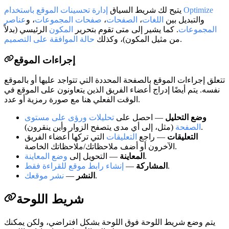
إدارة تحسينات الموقع باستخدام Optimize
يتيح لك شريط السياق
والتبديل بين
اللغات
،
الصفحات
،
صفحات المجموعات
، و
عناصر
المجموعات
. كما يشير إلى متى تقوم بتحرير
المكون
الرئيسي (بدلاً
.
من مثيل المكون)، وكذلك
حالة الموافقة على التصميم
إجراءات الموقع
تتعلق إجراءات الموقع بالصفحة المحددة التي تتواجد عليها أو بالموقع
نفسه. يتم أيضًا إدراج أعضاء الفريق الذين يتعاونون على الموقع في
الوقت الفعلي هنا مع صورة رمزية أو عدد.
وضع التحليل
— احصل على
تحليلات ورؤى على مستوى
(مثل، إلى أي مدى يتصفح الزوار وأين ينقرون).
الصفحة
التعليقات
— راجع
التعليقات
التي تركها أعضاء الفريق
الآخرون أو أضف ملاحظاتك/ملاحظاتك الخاصة.
.
المعاينة
— التحويل إلى
وضع المعاينة
.
المشاركة
—
إنشاء رابط موقع للقراءة فقط
.
النشر
—
نشر موقعك
شريط اللوحة
يتم وضع شريط اللوحة فوق اللوحة بشكل افتراضي، ولكن يمكنك