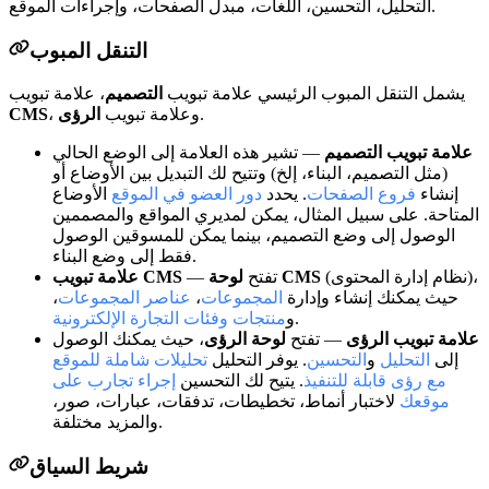
التحليل، التحسين، اللغات، مبدل الصفحات، وإجراءات الموقع.
التنقل المبوب
يشمل التنقل المبوب الرئيسي علامة تبويب
التصميم
، علامة تبويب
.
، وعلامة تبويب
الرؤى
CMS
علامة تبويب التصميم
— تشير هذه العلامة إلى الوضع الحالي
(مثل التصميم، البناء، إلخ) وتتيح لك التبديل بين الأوضاع أو
إنشاء
فروع الصفحات
. يحدد
دور العضو في الموقع
الأوضاع
المتاحة. على سبيل المثال، يمكن لمديري المواقع والمصممين
الوصول إلى وضع التصميم، بينما يمكن للمسوقين الوصول
فقط إلى وضع البناء.
(نظام إدارة المحتوى)،
لوحة CMS
— تفتح
علامة تبويب CMS
حيث يمكنك إنشاء وإدارة
المجموعات
،
عناصر المجموعات
،
.
و
منتجات وفئات التجارة الإلكترونية
علامة تبويب الرؤى
— تفتح
لوحة الرؤى
، حيث يمكنك الوصول
إلى
التحليل
و
التحسين
. يوفر التحليل
تحليلات شاملة للموقع
مع رؤى قابلة للتنفيذ
. يتيح لك التحسين
إجراء تجارب على
موقعك
لاختبار أنماط، تخطيطات، تدفقات، عبارات، صور،
والمزيد مختلفة.
شريط السياق