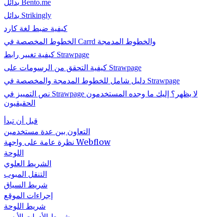
بدائل Bento.me
بدائل Strikingly
كيفية ضبط لغة كارد
الخطوط المخصصة في Carrd والخطوط المدمجة
كيفية تغيير رابط Strawpage
كيفية التحقق من الرسومات على Strawpage
دليل شامل للخطوط المدمجة والمخصصة في Strawpage
نص التمييز في Strawpage لا يظهر؟ إليك ما وجده المستخدمون
الحقيقيون
قبل أن تبدأ
التعاون بين عدة مستخدمين
نظرة عامة على واجهة Webflow
اللوحة
الشريط العلوي
التنقل المبوب
شريط السياق
إجراءات الموقع
شريط اللوحة
شريط الأدوات الأيسر