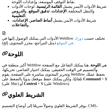
نقاط التوقف الموسعة، وإعدادات اللوحة.
شريط الأدوات الأيسر يشمل
القائمة الرئيسية
، لوحات الأدوات
والتنقل المختلفة،
الإعدادات
،
تدقيق الموقع
، و
الدروس
.
التعليمية
شريط الأدوات الأيمن يشمل
أنماط العناصر
،
الإعدادات
،
.
و
التفاعلات
الأدوات التي يمكنك الوصول إليها في Webflow تختلف حسب
دورك
(مثل المراجع، محرر المحتوى، إلخ).
في الموقع
اللوحة
أكبر منطقة في Webflow هي
اللوحة
. هنا يمكنك التفاعل مع الصفحة
والتصميم في الوقت الحقيقي. يمكنك اختيار العناصر، تحريكها،
وتحرير المحتوى مباشرة على الصفحة. يقوم Webflow بحفظ عملك
S
+
Command
تلقائيًا، ولكن يمكنك حفظ موقعك يدويًا بالضغط على
(على Windows).
S
+
Control
(على Mac) أو
الشريط العلوي
يوفر الشريط العلوي وصولاً سريعًا إلى أوضاع التصميم، CMS،