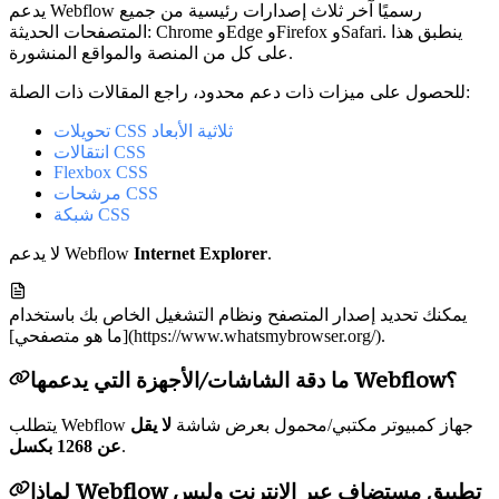
يدعم Webflow رسميًا آخر ثلاث إصدارات رئيسية من جميع
المتصفحات الحديثة: Chrome وEdge وFirefox وSafari. ينطبق هذا
على كل من المنصة والمواقع المنشورة.
للحصول على ميزات ذات دعم محدود، راجع المقالات ذات الصلة:
تحويلات CSS ثلاثية الأبعاد
انتقالات CSS
Flexbox CSS
مرشحات CSS
شبكة CSS
.
Internet Explorer
لا يدعم Webflow
يمكنك تحديد إصدار المتصفح ونظام التشغيل الخاص بك باستخدام
[ما هو متصفحي](https://www.whatsmybrowser.org/).
ما دقة الشاشات/الأجهزة التي يدعمها Webflow؟
يتطلب Webflow جهاز كمبيوتر مكتبي/محمول بعرض شاشة
لا يقل
.
عن 1268 بكسل
لماذا Webflow تطبيق مستضاف عبر الإنترنت وليس