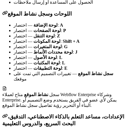
الحصول على المساعدة أو إرسال ملاحظات
اللوحات وسجل نشاط الموقع
A
— اختصار:
لوحة الإضافة
P
— اختصار:
لوحة الصفحات
Z
— اختصار:
لوحة التنقل
Shift + A
— اختصار:
لوحة المكونات
G
— اختصار:
لوحة المتغيرات
J
— اختصار:
لوحة محددات الأنماط
L
— اختصار:
لوحة الأصول
L
— اختصار:
لوحة المكتبات
E
— اختصار:
لوحة التطبيقات
سجل نشاط الموقع
— تغييرات التصميم التي تمت على
موقعك
سجل
نشاط الموقع
متاح لعملاء Webflow Enterprise وشركاء
Enterprise. يمكن لأي عضو في الفريق يستخدم وضع التصميم أو
البناء أو التحرير رؤية تفاصيل سجل نشاط الموقع.
الإعدادات، مساعد التعلم بالذكاء الاصطناعي، التدقيق،
البحث السريع، والدروس التعليمية