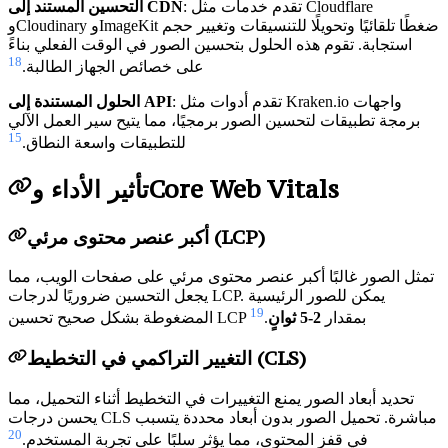
: تقدم خدمات مثل Cloudflare
التحسين المستند إلى CDN
وCloudinary وImageKit ضغطًا تلقائيًا وتحويلًا للتنسيقات وتغيير حجم
استجابة. تقوم هذه الحلول بتحسين الصور في الوقت الفعلي بناءً
18
على خصائص الجهاز الطالبة.
: تقدم أدوات مثل Kraken.io واجهات
الحلول المستندة إلى API
برمجة تطبيقات لتحسين الصور برمجيًا، مما يتيح سير العمل الآلي
15
للتطبيقات واسعة النطاق.
تأثير الأداء وCore Web Vitals
أكبر عنصر محتوى مرئي (LCP)
تمثل الصور غالبًا أكبر عنصر محتوى مرئي على صفحات الويب، مما
يجعل التحسين ضروريًا لدرجات LCP. يمكن للصور الرئيسية
19
المضغوطة بشكل صحيح تحسين LCP بمقدار
2-5 ثوانٍ
.
التغيير التراكمي في التخطيط (CLS)
تحديد أبعاد الصور يمنع التغييرات في التخطيط أثناء التحميل، مما
يحسن درجات CLS مباشرة. تحميل الصور بدون أبعاد محددة يتسبب
20
في قفز المحتوى، مما يؤثر سلبًا على تجربة المستخدم.