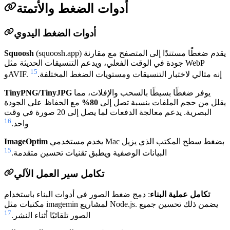
أدوات الضغط والأتمتة
أدوات الضغط اليدوي
(squoosh.app) يقدم ضغطًا مستندًا إلى المتصفح مع مقارنة
Squoosh
جودة في الوقت الفعلي، ويدعم التنسيقات الحديثة مثل WebP
15
وAVIF. إنه مثالي لاختبار التنسيقات ومستويات الضغط المختلفة.
يوفر ضغطًا بسيطًا بالسحب والإفلات، مما
TinyPNG/TinyJPG
يقلل من حجم الملفات بنسبة تصل إلى
80%
مع الحفاظ على الجودة
البصرية. يدعم معالجة الدفعات لما يصل إلى 20 صورة في وقت
16
واحد.
يخدم مستخدمي Mac بضغط سطح المكتب الذي يزيل
ImageOptim
15
البيانات الوصفية ويطبق تقنيات تحسين متقدمة.
تكامل سير العمل الآلي
تكامل عملية البناء
: دمج ضغط الصور في أدوات البناء باستخدام
مكتبات مثل imagemin لمشاريع Node.js. يضمن ذلك تحسين جميع
17
الصور تلقائيًا أثناء النشر.