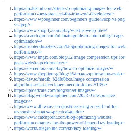
https://moldstud.com/articles/p-optimizing-images-for-web-
performance-best-practices-for-front-end-developers
↩
https://www.wpbeginner.com/beginners-guide/webp-vs-png-
vs-jpeg/
↩
https://www.shopify.com/blog/what-is-webp-file
↩
https://searchxpro.com/ultimate-guide-to-automating-image-
optimization/
↩
https://frontendmasters.com/blog/optimizing-images-for-web-
performance/
↩
https://www.imgix.com/blog/12-image-compression-tips-for-
peak-website-performance
↩
https://elementor.com/blog/how-to-optimize-images/
↩
https://www.shopline.sg/blog/16-image-optimisation-tools
↩
https://dev.to/hardik_b2d8f0bca/image-compression-
algorithms-what-developers-need-to-know-5135
↩
https://uploadcare.com/blog/srcset-images/
↩
https://blog.webdevsimplified.com/2023-05/responsive-
images/
↩
https://www.dhiwise.com/post/mastering-srcset-html-for-
responsive-images-a-practical-guide
↩
https://www.catchpoint.com/blog/optimizing-website-
performance-harnessing-the-power-of-image-lazy-loading
↩
https://world.siteground.com/kb/lazy-loading/
↩