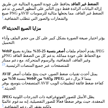
الضغط غير الفاقد
يحافظ على جودة الصورة المثالية عن طريق
إزالة البيانات الزائدة فقط دون التأثير على المظهر البصري. تدعم
صيغ PNG وAVIF الضغط غير الفاقد، مما يجعلها مثالية للرسومات
1
والشعارات والصور التي تتطلب الشفافية.
مزايا الصيغ الحديثة
يؤثر اختيار صيغة الصورة بشكل كبير على كل من حجم الملف وأداء
التحميل:
يقدم أحجام ملفات
أصغر بنسبة 25-35%
مقارنة بصيغ JPEG
WebP
وPNG مع الحفاظ على جودة مماثلة. يدعم كل من الضغط الفاقد
وغير الفاقد، الشفافية، والرسوم المتحركة، مع دعم ممتاز
2
3
للمتصفحات عبر جميع المنصات الرئيسية.
يمثل أحدث تقنيات ضغط الصور، حيث ينتج ملفات أصغر
AVIF
. بينما لا يزال دعم
50% من WebP و65% من JPEG
بنسبة
المتصفحات يتوسع، يوفر AVIF كفاءة ضغط فائقة لتطبيقات الويب
4
الحديثة.
يظل الأمثل للصور الفوتوغرافية ذات التدرجات اللونية
JPEG
المعقدة، حيث يوفر ضغطًا فعالًا للصور التفصيلية. إنه مدعوم عالميًا
5
ولكنه يفتقر إلى دعم الشفافية.