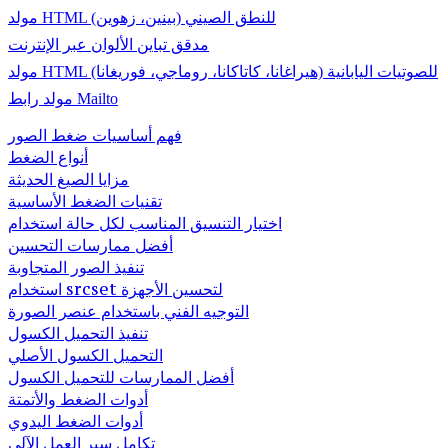
مولد HTML للنطق الصيني (بينين، زهوين)
مدقق تباين الألوان عبر الإنترنت
مولد HTML للصوتيات اليابانية (هيراغانا، كاتاكانا، روماجي، فوريغانا)
مولد رابط Mailto
فهم أساسيات ضغط الصور
أنواع الضغط
مزايا الصيغ الحديثة
تقنيات الضغط الأساسية
اختيار التنسيق المناسب لكل حالة استخدام
أفضل ممارسات التحسين
تنفيذ الصور المتجاوبة
استخدام srcset لتحسين الأجهزة
التوجيه الفني باستخدام عنصر الصورة
تنفيذ التحميل الكسول
التحميل الكسول الأصلي
أفضل الممارسات للتحميل الكسول
أدوات الضغط والأتمتة
أدوات الضغط اليدوي
تكامل سير العمل الآلي