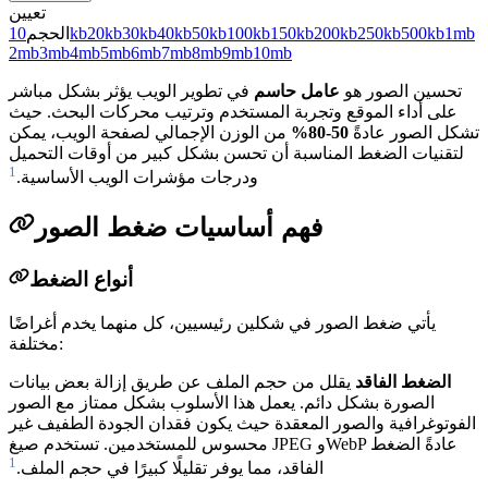
تعيين
1mb
500kb
250kb
200kb
150kb
100kb
50kb
40kb
30kb
20kb
10kb
الحجم
2mb
3mb
4mb
5mb
6mb
7mb
8mb
9mb
10mb
تحسين الصور هو
عامل حاسم
في تطوير الويب يؤثر بشكل مباشر
على أداء الموقع وتجربة المستخدم وترتيب محركات البحث. حيث
تشكل الصور عادةً
50-80%
من الوزن الإجمالي لصفحة الويب، يمكن
لتقنيات الضغط المناسبة أن تحسن بشكل كبير من أوقات التحميل
1
ودرجات مؤشرات الويب الأساسية.
فهم أساسيات ضغط الصور
أنواع الضغط
يأتي ضغط الصور في شكلين رئيسيين، كل منهما يخدم أغراضًا
مختلفة:
الضغط الفاقد
يقلل من حجم الملف عن طريق إزالة بعض بيانات
الصورة بشكل دائم. يعمل هذا الأسلوب بشكل ممتاز مع الصور
الفوتوغرافية والصور المعقدة حيث يكون فقدان الجودة الطفيف غير
محسوس للمستخدمين. تستخدم صيغ JPEG وWebP عادةً الضغط
1
الفاقد، مما يوفر تقليلًا كبيرًا في حجم الملف.