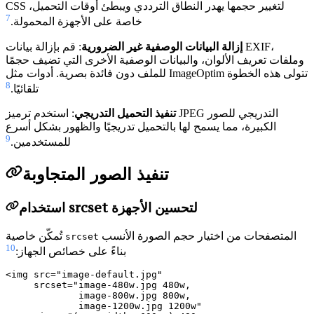
CSS لتغيير حجمها يهدر النطاق الترددي ويبطئ أوقات التحميل،
7
خاصة على الأجهزة المحمولة.
إزالة البيانات الوصفية غير الضرورية
: قم بإزالة بيانات EXIF،
وملفات تعريف الألوان، والبيانات الوصفية الأخرى التي تضيف حجمًا
للملف دون فائدة بصرية. أدوات مثل ImageOptim تتولى هذه الخطوة
8
تلقائيًا.
تنفيذ التحميل التدريجي
: استخدم ترميز JPEG التدريجي للصور
الكبيرة، مما يسمح لها بالتحميل تدريجيًا والظهور بشكل أسرع
9
للمستخدمين.
تنفيذ الصور المتجاوبة
استخدام srcset لتحسين الأجهزة
المتصفحات من اختيار حجم الصورة الأنسب
تُمكّن خاصية
srcset
10
بناءً على خصائص الجهاز:
<img src="image-default.jpg"

     srcset="image-480w.jpg 480w,

             image-800w.jpg 800w,

             image-1200w.jpg 1200w"
