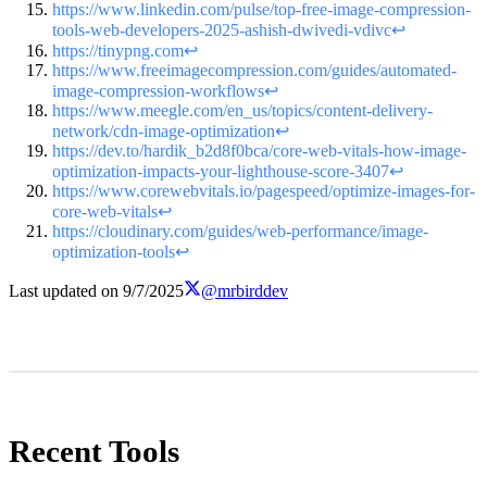
https://www.linkedin.com/pulse/top-free-image-compression-
tools-web-developers-2025-ashish-dwivedi-vdivc
↩
https://tinypng.com
↩
https://www.freeimagecompression.com/guides/automated-
image-compression-workflows
↩
https://www.meegle.com/en_us/topics/content-delivery-
network/cdn-image-optimization
↩
https://dev.to/hardik_b2d8f0bca/core-web-vitals-how-image-
optimization-impacts-your-lighthouse-score-3407
↩
https://www.corewebvitals.io/pagespeed/optimize-images-for-
core-web-vitals
↩
https://cloudinary.com/guides/web-performance/image-
optimization-tools
↩
Last updated on
9/7/2025
@mrbirddev
Recent Tools