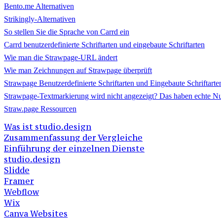
Bento.me Alternativen
Strikingly-Alternativen
So stellen Sie die Sprache von Carrd ein
Carrd benutzerdefinierte Schriftarten und eingebaute Schriftarten
Wie man die Strawpage-URL ändert
Wie man Zeichnungen auf Strawpage überprüft
Strawpage Benutzerdefinierte Schriftarten und Eingebaute Schriftarte
Strawpage-Textmarkierung wird nicht angezeigt? Das haben echte N
Straw.page Ressourcen
Was ist studio.design
Zusammenfassung der Vergleiche
Einführung der einzelnen Dienste
studio.design
Slidde
Framer
Webflow
Wix
Canva Websites