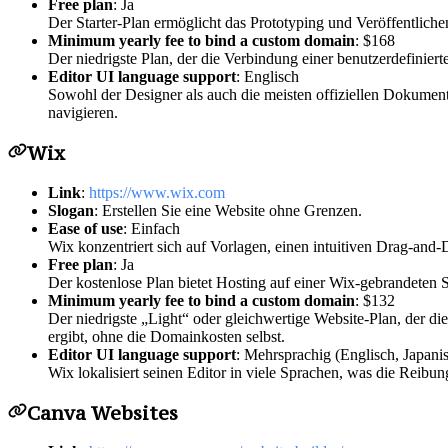
Free plan
: Ja
Der Starter-Plan ermöglicht das Prototyping und Veröffentlich
Minimum yearly fee to bind a custom domain
: $168
Der niedrigste Plan, der die Verbindung einer benutzerdefinier
Editor UI language support
: Englisch
Sowohl der Designer als auch die meisten offiziellen Dokument
navigieren.
Wix
Link
:
https://www.wix.com
Slogan
: Erstellen Sie eine Website ohne Grenzen.
Ease of use
: Einfach
Wix konzentriert sich auf Vorlagen, einen intuitiven Drag-and
Free plan
: Ja
Der kostenlose Plan bietet Hosting auf einer Wix-gebrandeten
Minimum yearly fee to bind a custom domain
: $132
Der niedrigste „Light“ oder gleichwertige Website-Plan, der di
ergibt, ohne die Domainkosten selbst.
Editor UI language support
: Mehrsprachig (Englisch, Japanis
Wix lokalisiert seinen Editor in viele Sprachen, was die Reibu
Canva Websites