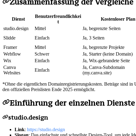
Zusammenfassung der Vergleiche
Benutzerfreundlichkei
Dienst
Kostenloser Plan
t
studio.design
Mittel
Ja, begrenzte Seiten
Slidde
Einfach
Ja, 3 Seiten
Framer
Mittel
Ja, begrenzte Projekte
Webflow
Schwer
Ja, Starter (keine Domain)
Wix
Einfach
Ja, Wix-gebrandete Seite
Canva
Ja, Canva-Subdomain
Einfach
Websites
(my.canva.site)
*
Ohne die eigentlichen Domainregistrierungskosten. Beträge sind in
den offiziellen Preislisten Ende 2025 ermöglicht.
Einführung der einzelnen Dienste
studio.design
Link
:
https://studio.design
Slogan
: Das einfachste und schnellste Design-Tool, um jede Id