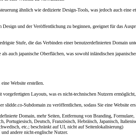
steuerung ähnlich wie dedizierte Design-Tools, was jedoch auch eine e
 Design und der Veröffentlichung zu beginnen, geeignet für das Ausprob
iedrigste Stufe, die das Verbinden einer benutzerdefinierten Domain unt
 als auch japanische Oberflächen, was sowohl inländischen japanischen 
eine Website erstellen.
t vorgefertigten Layouts, was es nicht-technischen Nutzern ermöglicht, 
ner slidde.co-Subdomain zu veröffentlichen, sodass Sie eine Website er
erdefinierte Domain, mehr Seiten, Entfernung von Branding, Formulare,
h, Portugiesisch, Deutsch, Französisch, Hebräisch, Japanisch, Italieni
hwedisch, etc.; beschränkt auf UI, nicht auf Seitenlokalisierung)
I und andere nicht-englische Nutzer.