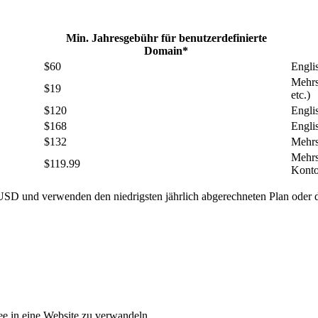
Min. Jahresgebühr für benutzerdefinierte
Domain*
$60
Engli
Mehrs
$19
etc.)
$120
Engli
$168
Engli
$132
Mehrs
Mehrs
$119.99
Konto
 USD und verwenden den niedrigsten jährlich abgerechneten Plan oder 
ee in eine Website zu verwandeln.