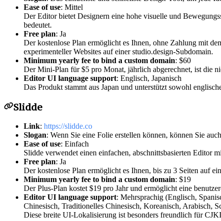
Ease of use
: Mittel
Der Editor bietet Designern eine hohe visuelle und Bewegungs
bedeutet.
Free plan
: Ja
Der kostenlose Plan ermöglicht es Ihnen, ohne Zahlung mit dem
experimenteller Websites auf einer studio.design-Subdomain.
Minimum yearly fee to bind a custom domain
: $60
Der Mini-Plan für $5 pro Monat, jährlich abgerechnet, ist die n
Editor UI language support
: Englisch, Japanisch
Das Produkt stammt aus Japan und unterstützt sowohl englische
Slidde
Link
:
https://slidde.co
Slogan
: Wenn Sie eine Folie erstellen können, können Sie auch 
Ease of use
: Einfach
Slidde verwendet einen einfachen, abschnittsbasierten Editor mi
Free plan
: Ja
Der kostenlose Plan ermöglicht es Ihnen, bis zu 3 Seiten auf ei
Minimum yearly fee to bind a custom domain
: $19
Der Plus-Plan kostet $19 pro Jahr und ermöglicht eine benutz
Editor UI language support
: Mehrsprachig (Englisch, Spanisc
Chinesisch, Traditionelles Chinesisch, Koreanisch, Arabisch, Sc
Diese breite UI-Lokalisierung ist besonders freundlich für CJK