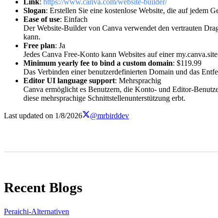
Link
:
https://www.canva.com/website-builder/
Slogan
: Erstellen Sie eine kostenlose Website, die auf jedem Ge
Ease of use
: Einfach
Der Website-Builder von Canva verwendet den vertrauten Drag-a
kann.
Free plan
: Ja
Jedes Canva Free-Konto kann Websites auf einer my.canva.site-
Minimum yearly fee to bind a custom domain
: $119.99
Das Verbinden einer benutzerdefinierten Domain und das Entfer
Editor UI language support
: Mehrsprachig
Canva ermöglicht es Benutzern, die Konto- und Editor-Benutzer
diese mehrsprachige Schnittstellenunterstützung erbt.
Last updated on
1/8/2026
@mrbirddev
Recent Blogs
Peraichi-Alternativen